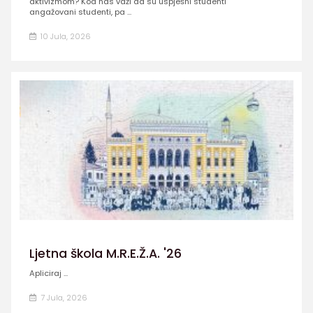
aktivizmom? Kod nas važi da su uspješni studenti
angažovani studenti, pa ...
10 Jula, 2026
Ljetna škola M.R.E.Ž.A. '26
Apliciraj ...
7 Jula, 2026