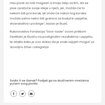
nisu pisali za naš magazin a imaju želju za tim, da se
jave i pretoče svoje ideje u riječi, jer, možda će to
nekom biti prvi korak, ali onda će nakon tog koraka
možda samo nebo biti granica za buduće uspjehe,
stvaralaštva i podvige“, kazao je Đuzić.
Rukovodstvo Fondacija “Izvor nade“ ovom prilikom
čestitalo je Đuziću na postignutim rezultatima i uspjehu
te istaklo kako je ovo dokaz da je svaki uspjeh moguć uz
dovoljno žrtve i zalaganja.
Svidio ti se članak? Podijeli ga na društvenim mrežama
putem svog profila.