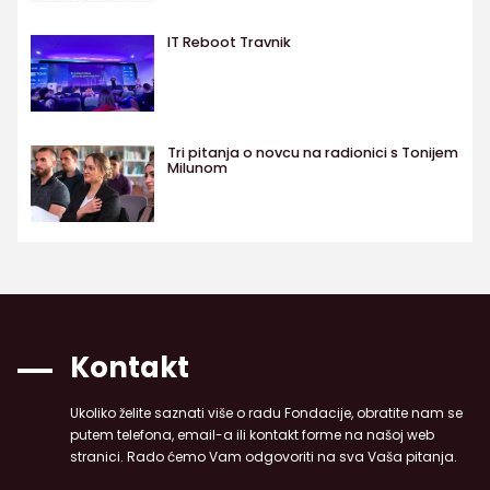
IT Reboot Travnik
Tri pitanja o novcu na radionici s Tonijem
Milunom
Kontakt
Ukoliko želite saznati više o radu Fondacije, obratite nam se
putem telefona, email-a ili kontakt forme na našoj web
stranici. Rado ćemo Vam odgovoriti na sva Vaša pitanja.