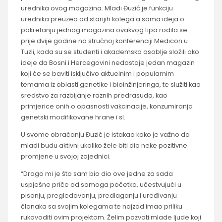
urednika ovog magazina. Mladi Đuzić je funkciju
urednika preuzeo od starijih kolega a sama ideja o
pokretanju jednog magazina ovakvog tipa rodila se
prije dvije godine na stručnoj konferenciji Medicon u
Tuzli, kada su se studenti i akademsko osoblje složili oko
ideje da Bosni i Hercegovini nedostaje jedan magazin
koji će se baviti isključivo aktuelnim i popularnim
temama iz oblasti genetike i bioinžinjeringa, te služiti kao
sredstvo za razbijanje raznih predrasuda, kao
primjerice onih o opasnosti vakcinacije, konzumiranja
genetski modifikovane hrane i sl.
U svome obraćanju Đuzić je istakao kako je važno da
mladi budu aktivni ukoliko žele biti dio neke pozitivne
promjene u svojoj zajednici.
“Drago mi je što sam bio dio ove jedne za sada
uspješne priče od samoga početka, učestvujući u
pisanju, pregledavanju, predlaganju i uređivanju
članaka sa svojim kolegama te najzad imao priliku
rukovoditi ovim projektom. Želim pozvati mlade ljude koji