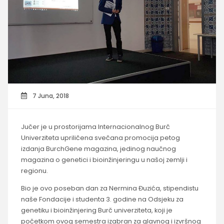
7 Juna, 2018
Jučer je u prostorijama Internacionalnog Burč
Univerziteta upriličena svečana promocija petog
izdanja BurchGene magazina, jedinog naučnog
magazina o genetici i bioinžinjeringu u našoj zemlji i
regionu.
Bio je ovo poseban dan za Nermina Đuzića, stipendistu
naše Fondacije i studenta 3. godine na Odsjeku za
genetiku i bioinžinjering Burč univerziteta, koji je
početkom ovog semestra izabran za glavnog i izvršnog