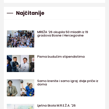
Najčitanije
MREŽA ’26 okupila 50 mladih iz 19
gradova Bosne i Hercegovine
Pisma budućim stipendistima
Samo krenite i samo igraj: dvije priče iz
doma
Ljetna škola M.R.E.Ž.A. '26