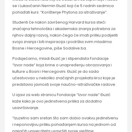
se i Lukavčanin Nermin Đuzić koji će 5 radnih sedmica
pohađati kurs: “Korištenje Phytona za istraživanje”.
Studenti će nakon završenog Harvard kursa steći
značajna tehnološka i akademska znanja potrebna za
njihov daljnji razvoj, nakon čega će imati priliku podijeliti
svoja znanja i biti inspiracija i podrška svim mladima
Bosne i Hercegovine, piše Sodalive.ba.
Podsjećamo, mladi Đuzić je i stipendista Fondacije
“Izvor nade“ koja brine o unapređenju obrazovanja i
kulture u Bosni i Hercegovini. Đuzić je do sada
učestvovao u nekoliko značajnih projekata kroz koje je
predstavio javnosti svoje naučno-istraživačke radove.
U izjavi za web stranicu Fondacije “Izvor nade“ Đuzić
kaže kako je ovo jedinstvena prilika za dodatno
usavršavanje.
“Izuzetno sam sretan što sam dobio ovakvu jedinstvenu
i neponovljivu priliku pohađanjem kursa na jednom od
najjačih univerziteta usavršiti svoje vještine