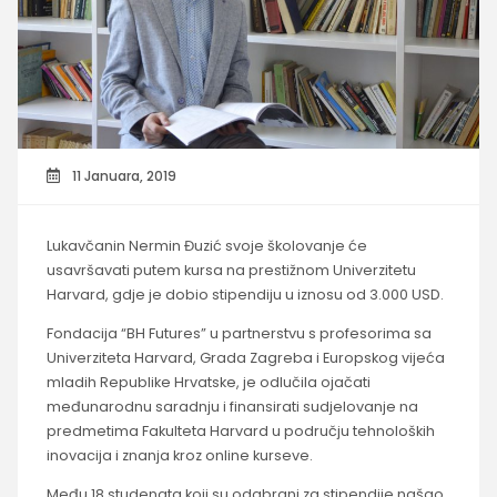
11 Januara, 2019
Lukavčanin Nermin Đuzić svoje školovanje će
usavršavati putem kursa na prestižnom Univerzitetu
Harvard, gdje je dobio stipendiju u iznosu od 3.000 USD.
Fondacija “BH Futures” u partnerstvu s profesorima sa
Univerziteta Harvard, Grada Zagreba i Europskog vijeća
mladih Republike Hrvatske, je odlučila ojačati
međunarodnu saradnju i finansirati sudjelovanje na
predmetima Fakulteta Harvard u području tehnoloških
inovacija i znanja kroz online kurseve.
Među 18 studenata koji su odabrani za stipendije našao