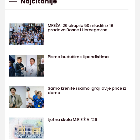
Najčitanije
MREŽA ’26 okupila 50 mladih iz 19
gradova Bosne i Hercegovine
Pisma budućim stipendistima
Samo krenite i samo igraj: dvije priče iz
doma
Ljetna škola M.R.E.Ž.A. '26