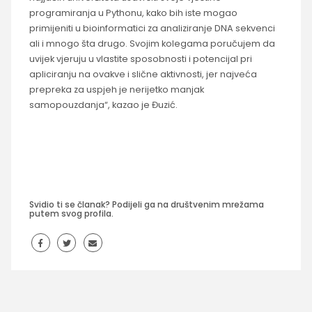
programiranja u Pythonu, kako bih iste mogao
primijeniti u bioinformatici za analiziranje DNA sekvenci
ali i mnogo šta drugo. Svojim kolegama poručujem da
uvijek vjeruju u vlastite sposobnosti i potencijal pri
apliciranju na ovakve i slične aktivnosti, jer najveća
prepreka za uspjeh je nerijetko manjak
samopouzdanja“, kazao je Đuzić.
Svidio ti se članak? Podijeli ga na društvenim mrežama
putem svog profila.