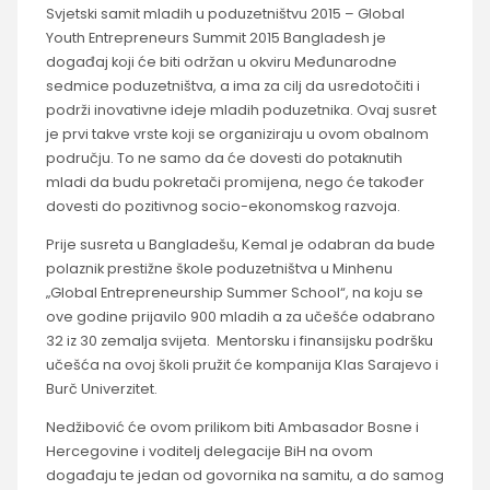
Svjetski samit mladih u poduzetništvu 2015 – Global
Youth Entrepreneurs Summit 2015 Bangladesh je
događaj koji će biti održan u okviru Međunarodne
sedmice poduzetništva, a ima za cilj da usredotočiti i
podrži inovativne ideje mladih poduzetnika. Ovaj susret
je prvi takve vrste koji se organiziraju u ovom obalnom
području. To ne samo da će dovesti do potaknutih
mladi da budu pokretači promijena, nego će također
dovesti do pozitivnog socio-ekonomskog razvoja.
Prije susreta u Bangladešu, Kemal je odabran da bude
polaznik prestižne škole poduzetništva u Minhenu
„Global Entrepreneurship Summer School“, na koju se
ove godine prijavilo 900 mladih a za učešće odabrano
32 iz 30 zemalja svijeta. Mentorsku i finansijsku podršku
učešća na ovoj školi pružit će kompanija Klas Sarajevo i
Burč Univerzitet.
Nedžibović će ovom prilikom biti Ambasador Bosne i
Hercegovine i voditelj delegacije BiH na ovom
događaju te jedan od govornika na samitu, a do samog