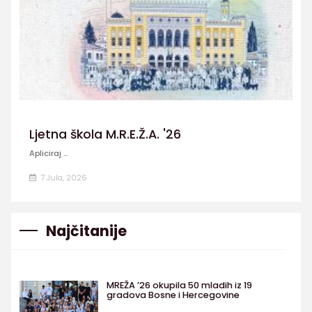
Ljetna škola M.R.E.Ž.A. '26
Apliciraj ...
7 Jula, 2026
Najčitanije
MREŽA ’26 okupila 50 mladih iz 19
gradova Bosne i Hercegovine