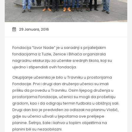
29 Januara, 2016
Fondacija “Izvor Nade“ je u saradnji s prijateljskim
fondacijama iz Tuzle, Zenice i Bihaća organizirala
nagradnu ekskurziju za učenike srednjih škola, koji su
ujedno i stipendisti ovih fondacija.
Okupljanje učesnika je bilo u Travniku u prostorijama
Fondacije. Prvi i drugi dan druženja učenici su imali
priliku da provedu u Travniku. Osim lijepog druženja u
prostorijama Fondacije, učenici su mogli da prošetaju
gradom, kao i da odigraju termin fudbala u obližnjoj sali.
Drugi dan bio je predviđen za odlazak na planinu Vlašić,
gdje su učenici uživali u ljepotama ove prelijepe
planine. Šetnja, šale i kahva u toplim objektima na
planini bili su nezaobilazni.