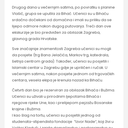
Drugog dana u večernjim satima, po povratku s planine
Vlašić, grupa se uputila za Bihać. Učenici su u Bihaću
srdačno dočekani od domaćina i imali su priliku da se
lijepo odmore nakon dugog putovanja. Treći dan ove
ekskurzije je bio predviđen za obilazak Zagreba,
glavnog grada Hrvatske.
Sve značajnije znamenitosti Zagreba učenici su mogli
da posjete (trg Bana Jelačića, Markov trg, katedrala,
šetnja centrom grada). Također, učenici su posjetili i
Islamski centar u Zagrebu gdje je upriličen i ručak. U
večernjim satima, nakon posjete jednom od trgovačkih
centara, vesela ekipa je krenula nazad ka Bihaću.
Četvrti dan bio je rezerviran za obilazak Bihaća i Bužima.
Učenici su uživali u prirodnim ljepotama Bihaća i
njegove rijeke Une, kao i prelijepom pejzažu Bosanske
krajine i Bužima.
I kao šlag na tortu, učenici su posjetili jednog od
studenata-stipendista fondacije “Izvor Nade“, koji živi u
Velikoj Kladuši. I zaista domaćinstvo i gostoprimstvo su