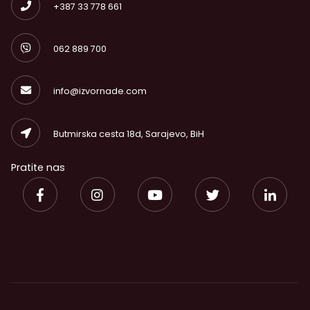
+387 33 778 661
062 889 700
info@izvornade.com
Butmirska cesta 18d, Sarajevo, BiH
Pratite nas