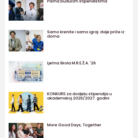
Pisma budućim stipendistima
Samo krenite i samo igraj: dvije priče iz
doma
Ljetna škola M.R.E.Ž.A. '26
KONKURS za dodjelu stipendija u
akademskoj 2026/2027. godini
More Good Days, Together