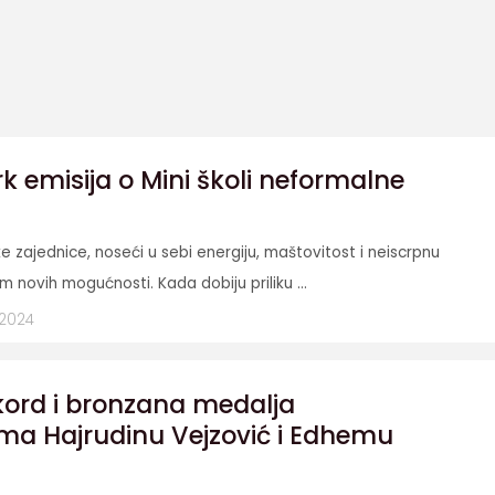
k emisija o Mini školi neformalne
e zajednice, noseći u sebi energiju, maštovitost i neiscrpnu
em novih mogućnosti. Kada dobiju priliku ...
 2024
kord i bronzana medalja
ima Hajrudinu Vejzović i Edhemu