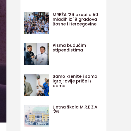
MREŽA ’26 okupila 50
mladih iz 19 gradova
Bosne i Hercegovine
Pisma budućim
stipendistima
Samo krenite i samo
igraj: dvije priče iz
doma
Ljetna škola M.R.E.Ž.A.
'26