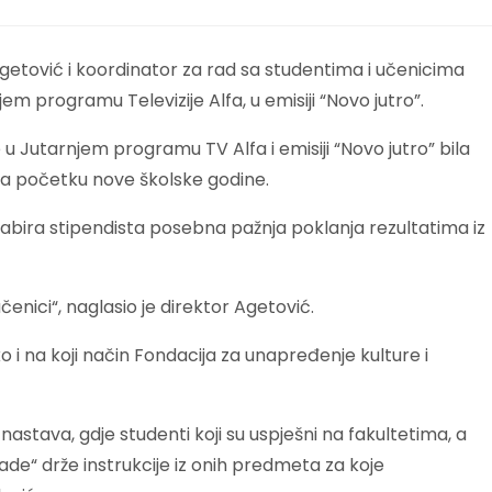
Agetović i koordinator za rad sa studentima i učenicima
em programu Televizije Alfa, u emisiji “Novo jutro”.
 Jutarnjem programu TV Alfa i emisiji “Novo jutro” bila
 na početku nove školske godine.
abira stipendista posebna pažnja poklanja rezultatima iz
i učenici“, naglasio je direktor Agetović.
o i na koji način Fondacija za unapređenje kulture i
 nastava, gdje studenti koji su uspješni na fakultetima, a
de“ drže instrukcije iz onih predmeta za koje