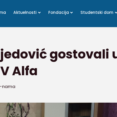
ama
Aktuelnosti
Fondacija
Studentski dom
Djedović gostovali
V Alfa
o-nama