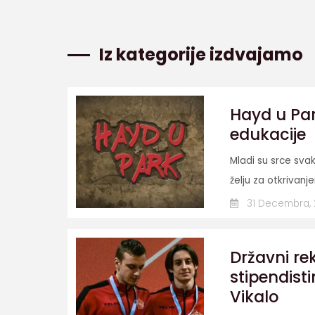
Iz kategorije izdvajamo
Hayd u Par
edukacije
Mladi su srce svak
želju za otkrivanj
31 Decembra,
Državni re
stipendist
Vikalo