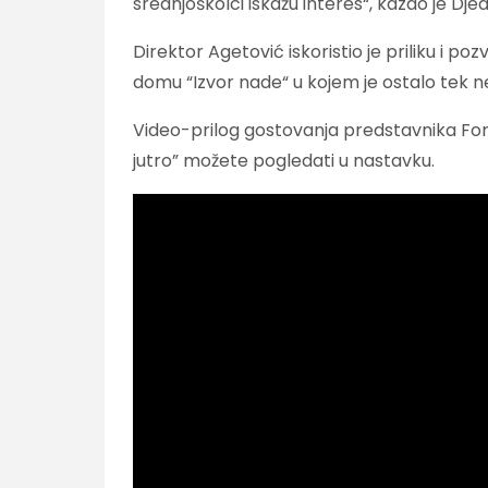
srednjoškolci iskažu interes“, kazao je Djed
Direktor Agetović iskoristio je priliku i p
domu “Izvor nade“ u kojem je ostalo tek n
Video-prilog gostovanja predstavnika Fon
jutro” možete pogledati u nastavku.