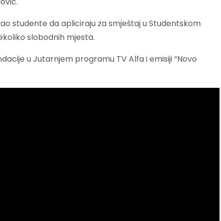
ović.
ozvao studente da apliciraju za smještaj u Studentskom
ekoliko slobodnih mjesta.
dacije u Jutarnjem programu TV Alfa i emisiji “Novo