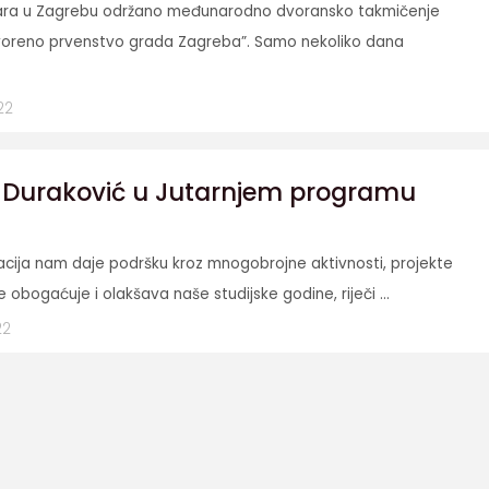
uara u Zagrebu održano međunarodno dvoransko takmičenje
oreno prvenstvo grada Zagreba”. Samo nekoliko dana
22
uraković u Jutarnjem programu
acija nam daje podršku kroz mnogobrojne aktivnosti, projekte
 obogaćuje i olakšava naše studijske godine, riječi ...
22