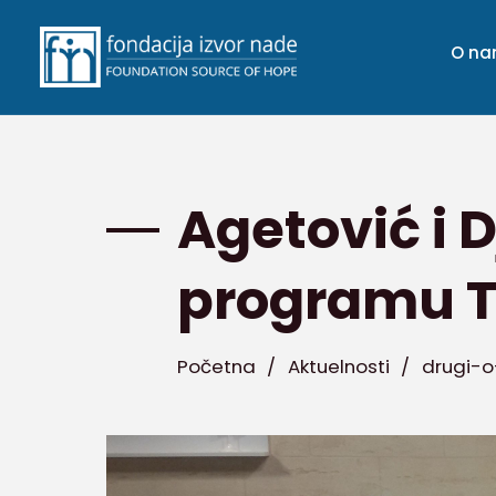
O n
Agetović i 
programu T
Početna
/
Aktuelnosti
/
drugi-