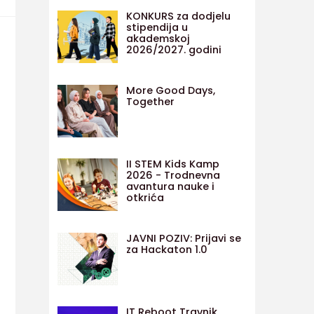
KONKURS za dodjelu
stipendija u
akademskoj
2026/2027. godini
More Good Days,
Together
II STEM Kids Kamp
2026 - Trodnevna
avantura nauke i
otkrića
JAVNI POZIV: Prijavi se
za Hackaton 1.0
IT Reboot Travnik