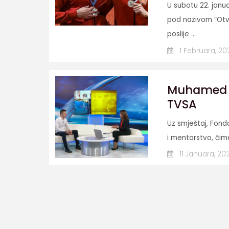
U subotu 22. jan
pod nazivom “Otv
poslije ...
1 Februara, 20
Muhamed D
TVSA
Uz smještaj, Fond
i mentorstvo, čime
11 Januara, 20