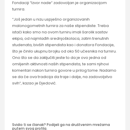
Fondaciji “Izvor nade“ zadovoljan je organizacijom
turnira.
“Još jedan u nizu uspješno organizovanih
malonogometnih turnira za naše stipendiste. Treba
istaći kako smo na ovom turniru imali šarolik sastav
ekipa, od najmlađih srednjoškolaca, zatim trenutnih
studenata, bivših stipendista kao i donatora Fondacije,
što je činilo ukupnu brojku od oko 50 učesnika na turniru.
Ono što se da zaključiti jeste to da je ovo jedna od
omiljenih aktivnosti naših stipendista, te sami njihovi
komentari nakon turnira govore u prilog tome. Nadamo
se da će ova tradicija da traje i dalje, na zadovoljstvo
svih“, kazao je Djedović.
Svidio ti se članak? Podijeli ga na društvenim mrežama
putem svog profila.