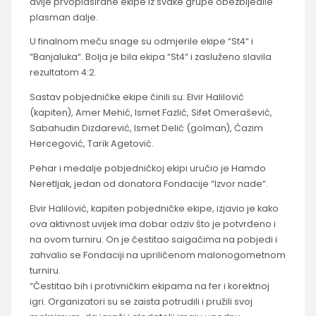
dvije prvoplasirane ekipe iz svake grupe obezbijedile
plasman dalje.
U finalnom meču snage su odmjerile ekipe “St4“ i
“Banjaluka“. Bolja je bila ekipa “St4“ i zasluženo slavila
rezultatom 4:2.
Sastav pobjedničke ekipe činili su: Elvir Halilović
(kapiten), Amer Mehić, Ismet Fazlić, Sifet Omerašević,
Sabahudin Dizdarević, Ismet Delić (golman), Ćazim
Hercegović, Tarik Agetović.
Pehar i medalje pobjedničkoj ekipi uručio je Hamdo
Neretljak, jedan od donatora Fondacije “Izvor nade“.
Elvir Halilović, kapiten pobjedničke ekipe, izjavio je kako
ova aktivnost uvijek ima dobar odziv što je potvrđeno i
na ovom turniru. On je čestitao saigačima na pobjedi i
zahvalio se Fondaciji na upriličenom malonogometnom
turniru.
“Čestitao bih i protivničkim ekipama na fer i korektnoj
igri. Organizatori su se zaista potrudili i pružili svoj