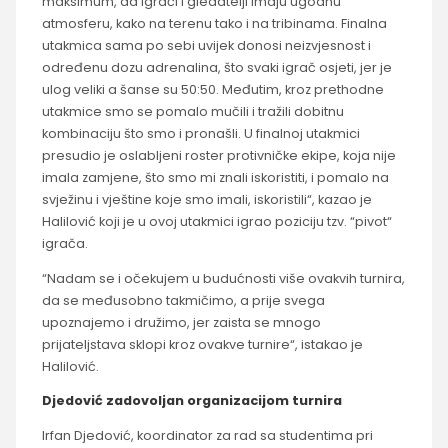
maksimum, da igrači i gledatelji imaju ugodnu
atmosferu, kako na terenu tako i na tribinama. Finalna
utakmica sama po sebi uvijek donosi neizvjesnost i
određenu dozu adrenalina, što svaki igrač osjeti, jer je
ulog veliki a šanse su 50:50. Međutim, kroz prethodne
utakmice smo se pomalo mučili i tražili dobitnu
kombinaciju što smo i pronašli. U finalnoj utakmici
presudio je oslabljeni roster protivničke ekipe, koja nije
imala zamjene, što smo mi znali iskoristiti, i pomalo na
svježinu i vještine koje smo imali, iskoristili“, kazao je
Halilović koji je u ovoj utakmici igrao poziciju tzv. “pivot“
igrača.
“Nadam se i očekujem u budućnosti više ovakvih turnira,
da se međusobno takmičimo, a prije svega
upoznajemo i družimo, jer zaista se mnogo
prijateljstava sklopi kroz ovakve turnire“, istakao je
Halilović.
Djedović zadovoljan organizacijom turnira
Irfan Djedović, koordinator za rad sa studentima pri