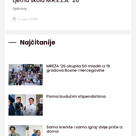
Ljetna škola M.R.E.Ž.A. '26
Apliciraj ...
7 Jula, 2026
Najčitanije
MREŽA ’26 okupila 50 mladih iz 19
gradova Bosne i Hercegovine
Pisma budućim stipendistima
Samo krenite i samo igraj: dvije priče iz
doma