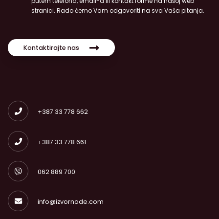
putem telefona, email-a ili kontakt forme na našoj web
stranici. Rado ćemo Vam odgovoriti na sva Vaša pitanja.
Kontaktirajte nas
+387 33 778 662
+387 33 778 661
062 889 700
info@izvornade.com