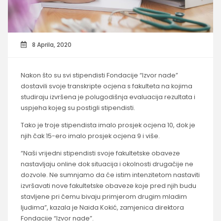
8 Aprila, 2020
Nakon što su svi stipendisti Fondacije “Izvor nade”
dostavili svoje transkripte ocjena s fakulteta na kojima
studiraju izvršena je polugodišnja evaluacija rezultata i
uspjeha kojeg su postigli stipendisti.
Tako je troje stipendista imalo prosjek ocjena 10, dok je
njih čak 15-ero imalo prosjek ocjena 9 i više.
“Naši vrijedni stipendisti svoje fakultetske obaveze
nastavljaju online dok situacija i okolnosti drugačije ne
dozvole. Ne sumnjamo da će istim intenzitetom nastaviti
izvršavati nove fakultetske obaveze koje pred njih budu
stavljene pri čemu bivaju primjerom drugim mladim
ljudima”, kazala je Naida Kokić, zamjenica direktora
Fondacije “Izvor nade”.