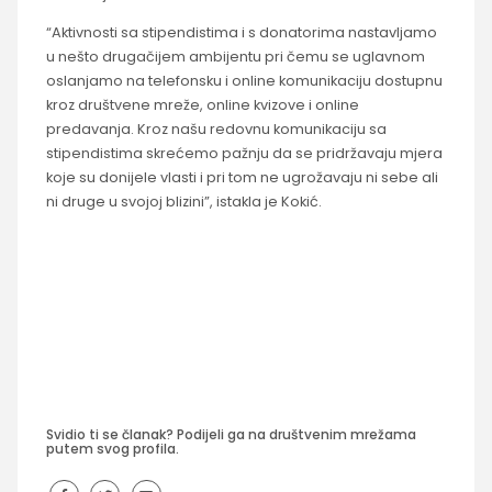
“Aktivnosti sa stipendistima i s donatorima nastavljamo
u nešto drugačijem ambijentu pri čemu se uglavnom
oslanjamo na telefonsku i online komunikaciju dostupnu
kroz društvene mreže, online kvizove i online
predavanja. Kroz našu redovnu komunikaciju sa
stipendistima skrećemo pažnju da se pridržavaju mjera
koje su donijele vlasti i pri tom ne ugrožavaju ni sebe ali
ni druge u svojoj blizini”, istakla je Kokić.
Svidio ti se članak? Podijeli ga na društvenim mrežama
putem svog profila.