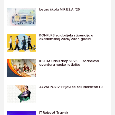
Ljetna škola M.R.E.Ž.A. '26
KONKURS za dodjelu stipendija u
akademskoj 2026/2027. godini
II STEM Kids Kamp 2026 - Trodnevna
avantura nauke i otkrića
JAVNI POZIV: Prijavi se za Hackaton 1.0
IT Reboot Travnik