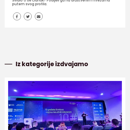
Svidio ti se članak? Podijeli ga na društvenim mrežama
putem svog profila.
Iz kategorije izdvajamo