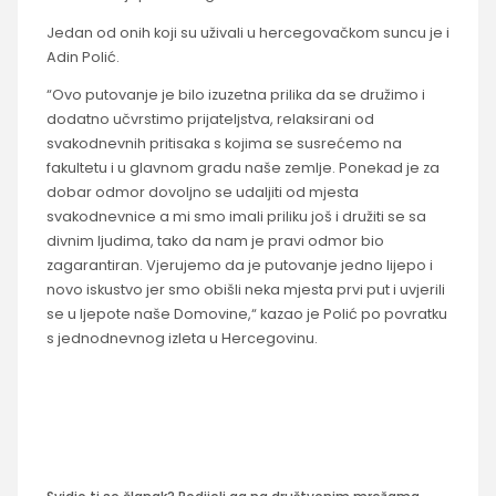
Jedan od onih koji su uživali u hercegovačkom suncu je i
Adin Polić.
“Ovo putovanje je bilo izuzetna prilika da se družimo i
dodatno učvrstimo prijateljstva, relaksirani od
svakodnevnih pritisaka s kojima se susrećemo na
fakultetu i u glavnom gradu naše zemlje. Ponekad je za
dobar odmor dovoljno se udaljiti od mjesta
svakodnevnice a mi smo imali priliku još i družiti se sa
divnim ljudima, tako da nam je pravi odmor bio
zagarantiran. Vjerujemo da je putovanje jedno lijepo i
novo iskustvo jer smo obišli neka mjesta prvi put i uvjerili
se u ljepote naše Domovine,“ kazao je Polić po povratku
s jednodnevnog izleta u Hercegovinu.