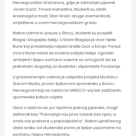
Hercegovačka Gračanica, gdje je sahranjen pjesnik
Jovan Dučić. Pored manastira, studenti su obišli
Arslanagića most, Stari Grad i druge znamenitosti,
smještene u ovom hercegovačkom gradu.
Nakon odmora i pauze u Stocu, studenti su posjetili
Blagaj i blagajsku tekiju. U blizini Blagaja je izvor rijeke
Bune koji predstavlja najveći kraški izvor u Evropi. Pored
izvora Bune nalazi se čuvena sufijska tekija. Ugodan
ambijent i lijepo sunčano vrijeme su omogućili da se
jedinstven događaj za studente i stipendiste Fondacije.
U predvečernjim satima je uslijedila posjeta Mostaru i
Starom Mostu, prvom kulturnom spomeniku u Bosni i
Hercegovini koji se nalazi na UNESCO-voj listi zaštićenih
spomenika kulture svijeta.
Utisci s izleta bi se, po riječima jednog pjesnika, mogli
definirati kao “Putovanja vas prvo ostave bez riječi, a
onda vas pretvore u pripovijedača“. Nakon upriličenog
izleta svako od studenata ponio je lijepe uspomene na
sunčanu i lijepu Hercegovinu.