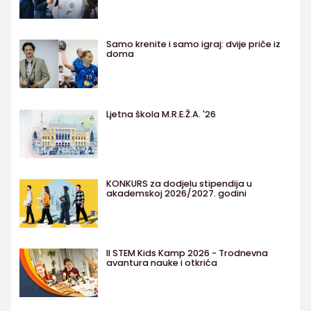
Samo krenite i samo igraj: dvije priče iz
doma
Ljetna škola M.R.E.Ž.A. '26
KONKURS za dodjelu stipendija u
akademskoj 2026/2027. godini
II STEM Kids Kamp 2026 - Trodnevna
avantura nauke i otkrića