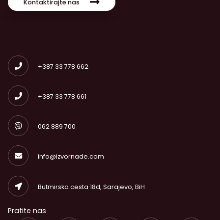
Kontaktirajte nas
+387 33 778 662
+387 33 778 661
062 889 700
info@izvornade.com
Butmirska cesta 18d, Sarajevo, BiH
Pratite nas