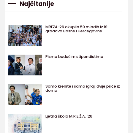
Najčitanije
MREŽA ’26 okupila 50 mladih iz 19
gradova Bosne i Hercegovine
Pisma budućim stipendistima
Samo krenite i samo igraj: dvije priče iz
doma
Ljetna škola M.R.E.Ž.A. '26