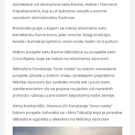
dočekane od domaćina sela Ravne, Hafize i Osmana
Kapetanovića, koji su ih ljubazno uslužili u svome
seoskom domaćinstvu Šadrvan.
Ravansko polje u kojem se nalazi istoimeno selo
karakterišu šume bora, jele i smrče, blagi brežuljci,
livade i šumski proplanci, izvori vode, bistri i brzi potoci.
Nakon posjete selu Ravne aktivistice su posjetile selo
Crna Rijeka, koje se nalazi na istoimenoj visoravni.
Aktivistice Fondacije “Izvor nade“ su tokom navedene
posjete uživale u čistom zraku i prelijepim pejzažima
Nišićke visoravni što svakako može biti i poziv svim
zainteresiranim da se prijave na jedan od narednih
pohoda i uživaju u prirodnim ljepotama naše zemlje.
Alma Kantardžić, članica UO Fondacije “Izvor nade“
tokom posjete zahvalila se i Almi Tabučiji koja je prisutne
aktivistice ugostila u vikednici na Nišićkoj visoravni.