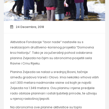
24 Decembra, 2018
Aktivistice Fondacije “Izvor nade“ nastavile su s
realizacijom društveno-korisnog projekta “Domovina
kroz historiju”. Tako je za jučerašnji pohod odabrana
planina Zvijezda na čijim su obroncima posjetili sela
Ravne i Crnu Rijeku.
Planina Zvijezda se nalazi u srednjoj Bosni, tačnije
između gradova Vareš i Olovo. Ima nekoliko vrhova viših
od 1.300 metara nadmorske visine od kojih je najviši
Zvijezda na 1.349 metara. Ovu planinu i njene predjele
rado obilaze planinari i ostali ljubitelji prirode, te uživaju
u njenoj raskošnoj ljepoti.
Na obroncima ove planine aktivistice su toplo