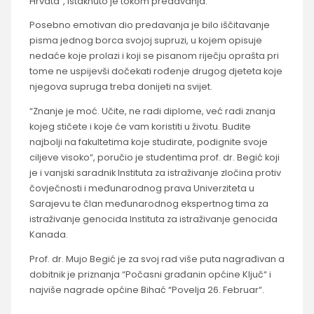
Hrvata”, istaknuto je tokom predavanja.
Posebno emotivan dio predavanja je bilo iščitavanje
pisma jednog borca svojoj supruzi, u kojem opisuje
nedaće koje prolazi i koji se pisanom riječju oprašta pri
tome ne uspijevši dočekati rođenje drugog djeteta koje
njegova supruga treba donijeti na svijet.
“Znanje je moć. Učite, ne radi diplome, već radi znanja
kojeg stičete i koje će vam koristiti u životu. Budite
najbolji na fakultetima koje studirate, podignite svoje
ciljeve visoko“, poručio je studentima prof. dr. Begić koji
je i vanjski saradnik Instituta za istraživanje zločina protiv
čovječnosti i međunarodnog prava Univerziteta u
Sarajevu te član međunarodnog ekspertnog tima za
istraživanje genocida Instituta za istraživanje genocida
Kanada.
Prof. dr. Mujo Begić je za svoj rad više puta nagrađivan a
dobitnik je priznanja “Počasni građanin općine Ključ“ i
najviše nagrade općine Bihać “Povelja 26. Februar“.