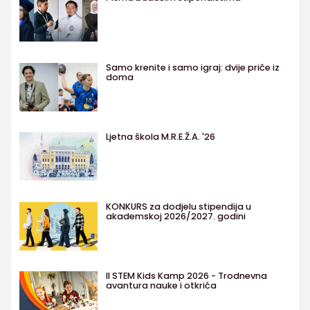
Samo krenite i samo igraj: dvije priče iz
doma
Ljetna škola M.R.E.Ž.A. '26
KONKURS za dodjelu stipendija u
akademskoj 2026/2027. godini
II STEM Kids Kamp 2026 - Trodnevna
avantura nauke i otkrića