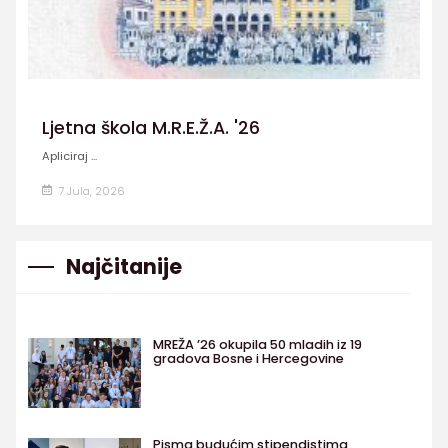
Ljetna škola M.R.E.Ž.A. '26
Apliciraj ...
7 Jula, 2026
Najčitanije
MREŽA ’26 okupila 50 mladih iz 19
gradova Bosne i Hercegovine
Pisma budućim stipendistima