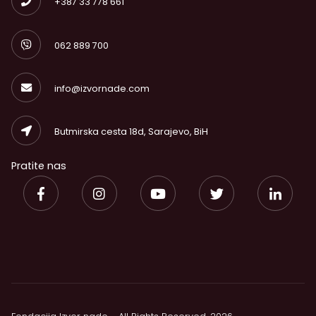
+387 33 778 661
062 889 700
info@izvornade.com
Butmirska cesta 18d, Sarajevo, BiH
Pratite nas