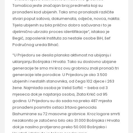
Tomašica jeste značajan broj predmeta koji su
pronađeni kod ubijenih. Tako smo pronalazili različite
stvari poput satova, dokumenata, odjeće, novca, nakita.
Tijela ubijenih su bila prilično dobro sačuvana i to je
djelimično ubrzalo proces identifikacije“, istakao je
Begić, zaposlenik Instituta za nestale osobe BiH, šef
Područnog ureda Bihać.
“U Prijedoru se desila planska aktivnost na ubijanju i
uklanjanju Bošnjaka i Hrvata. Tako su doslovno ubijane
generacije te smo mi kroz ovu grobnicu znali pronaći tri
generacije iste porodice. U Prijedoru je oko 3.500
ubijenih i nestalih stanovnika, od čega 102 djece i 263
žene. Najmlađa osoba je Velid Softić – beba od 3
mjeseca dok je najstarija osoba, Zlata Krkić od 95
godina. U Prijedoru su do sada na preko 487 mjesta
pronađeni posmrtni ostaci žrtava genocida.
Ekshumirane su 72 masovne grobnice. Kroz logore smrti
nezakonito je zatočeno bilo oko 31.000 Bošnjaka i Hrvata
dok je nasilno protjerano preko 50.000 Bošnjaka i