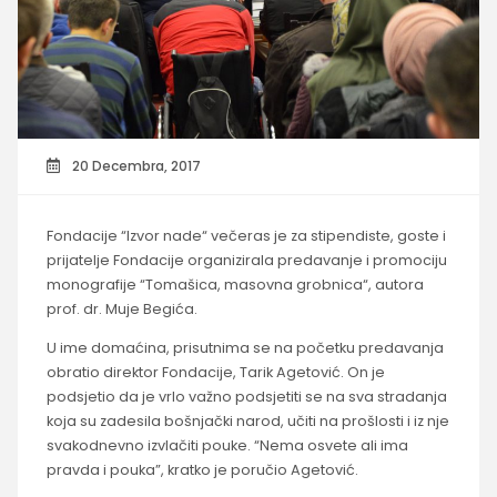
20 Decembra, 2017
Fondacije “Izvor nade“ večeras je za stipendiste, goste i
prijatelje Fondacije organizirala predavanje i promociju
monografije “Tomašica, masovna grobnica“, autora
prof. dr. Muje Begića.
U ime domaćina, prisutnima se na početku predavanja
obratio direktor Fondacije, Tarik Agetović. On je
podsjetio da je vrlo važno podsjetiti se na sva stradanja
koja su zadesila bošnjački narod, učiti na prošlosti i iz nje
svakodnevno izvlačiti pouke. “Nema osvete ali ima
pravda i pouka”, kratko je poručio Agetović.