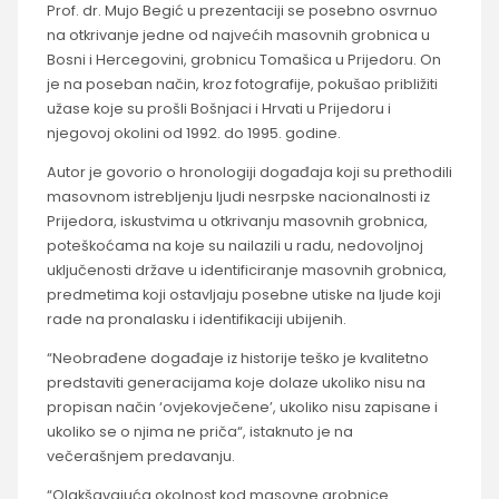
Prof. dr. Mujo Begić u prezentaciji se posebno osvrnuo
na otkrivanje jedne od najvećih masovnih grobnica u
Bosni i Hercegovini, grobnicu Tomašica u Prijedoru. On
je na poseban način, kroz fotografije, pokušao približiti
užase koje su prošli Bošnjaci i Hrvati u Prijedoru i
njegovoj okolini od 1992. do 1995. godine.
Autor je govorio o hronologiji događaja koji su prethodili
masovnom istrebljenju ljudi nesrpske nacionalnosti iz
Prijedora, iskustvima u otkrivanju masovnih grobnica,
poteškoćama na koje su nailazili u radu, nedovoljnoj
uključenosti države u identificiranje masovnih grobnica,
predmetima koji ostavljaju posebne utiske na ljude koji
rade na pronalasku i identifikaciji ubijenih.
“Neobrađene događaje iz historije teško je kvalitetno
predstaviti generacijama koje dolaze ukoliko nisu na
propisan način ‘ovjekovječene’, ukoliko nisu zapisane i
ukoliko se o njima ne priča“, istaknuto je na
večerašnjem predavanju.
“Olakšavajuća okolnost kod masovne grobnice