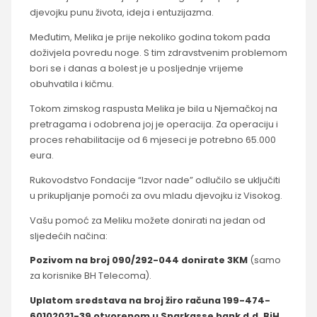
djevojku punu života, ideja i entuzijazma.
Međutim, Melika je prije nekoliko godina tokom pada
doživjela povredu noge. S tim zdravstvenim problemom
bori se i danas a bolest je u posljednje vrijeme
obuhvatila i kičmu.
Tokom zimskog raspusta Melika je bila u Njemačkoj na
pretragama i odobrena joj je operacija. Za operaciju i
proces rehabilitacije od 6 mjeseci je potrebno 65.000
eura.
Rukovodstvo Fondacije “Izvor nade” odlučilo se uključiti
u prikupljanje pomoći za ovu mladu djevojku iz Visokog.
Vašu pomoć za Meliku možete donirati na jedan od
sljedećih načina:
Pozivom na broj 090/292-044 donirate 3KM
(samo
za korisnike BH Telecoma).
Uplatom sredstava na broj žiro računa 199-474-
60102021-39 otvorenom u Sparkasse bank d.d. BiH