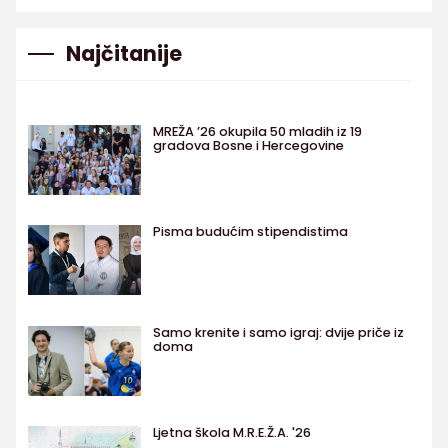
Najčitanije
MREŽA ’26 okupila 50 mladih iz 19
gradova Bosne i Hercegovine
Pisma budućim stipendistima
Samo krenite i samo igraj: dvije priče iz
doma
Ljetna škola M.R.E.Ž.A. '26