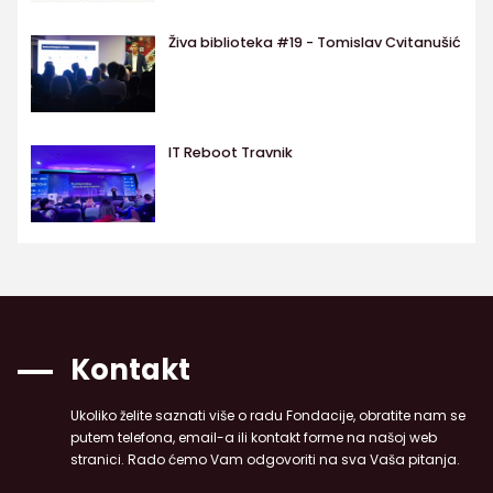
Živa biblioteka #19 - Tomislav Cvitanušić
IT Reboot Travnik
Kontakt
Ukoliko želite saznati više o radu Fondacije, obratite nam se
putem telefona, email-a ili kontakt forme na našoj web
stranici. Rado ćemo Vam odgovoriti na sva Vaša pitanja.