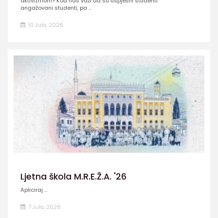
aktivizmom? Kod nas važi da su uspješni studenti
angažovani studenti, pa ...
10 Jula, 2026
Ljetna škola M.R.E.Ž.A. '26
Apliciraj ...
7 Jula, 2026