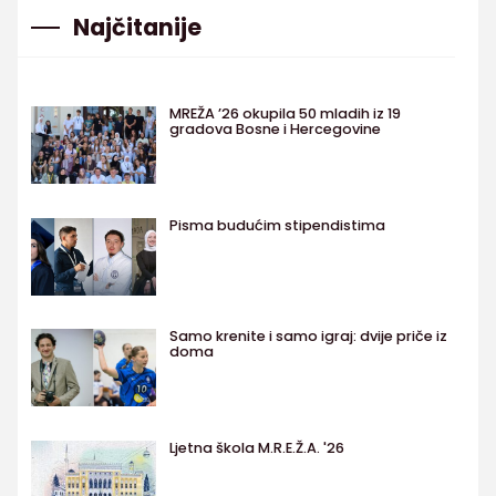
Najčitanije
MREŽA ’26 okupila 50 mladih iz 19
gradova Bosne i Hercegovine
Pisma budućim stipendistima
Samo krenite i samo igraj: dvije priče iz
doma
Ljetna škola M.R.E.Ž.A. '26