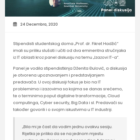
24 Decembra, 2020
Stipendisti studentskog doma „Prof. dr. Fikret Hadžić“
imali su priliku slušati i učiti od dva eminentna stručnjaka
iz IT oblasti kroz panel diskusiju na temu „Izazovi IT-a“.
Panel je vodila stipendistkinja Dženita Đulović, a diskusija
je otvorena upoznavanjem i predstavljanjem
predavača. U ovoj diskusiji fokus je bio na IT
problemima i izazovima sa kojima se danas srećemo,
te o terminima poput digitalne transformacije, Cloud
computinga, Cyber security, Big Data i sl. Predavači su
također govorili i o svojim iskustvima u IT industriji.
„Bila mi je čast da vodim jednu ovakvu sesiju.
Rijetka je prilika da se na jednom mjestu