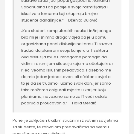
sastave stručnjaci poput gospodina Adnana i
Sabahudina i da podijele svoja razmišljanja i
iskustva o temama koji okupiraju brojne
studente današnjice.“ – Dženita Đulović
„Kao student kompjuterskih nauka i inžinjeringa
bilo mi je iznimno drago vidjeti da je u domu
organizirana panel diskusija na temu IT izazova.
Budući da planiram svoju karijeru u IT sektoru
ova diskusija mi je u mnogome pomogla da
vidim i razumijem situaciju koja me očekuje kroz
riječi veoma iskusnih predavača. Posebno me
dojmio jedan jednostavan, ali efektan savjet a
to je da se trudimo i učimo svaki dan, jer samo
tako možemo osigurati mjesto u karijeri koju
planiramo, nevezano samo za IT već i ostala
područja proučavanja.“ – Halid Merdić
Panel je zaključen kratkim stručnim i životnim savjetima
za studente, te zahvalom predavačima na svemu
ponuđenom u ovoj diskusiji.