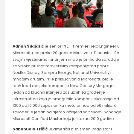
Adnan Silajdžić
je senior PFE – Premier Field Engineer u
Microsoftu, sa preko 20 godina iskustva u IT industriji. Sa
svojim vještinama i znanjem imao je priliku da sarađuje
sa visoko priznatim svjetskim kompanijama poput
Nestle, Disney, Sempra Energy, National Universitiy i
mnogim drugim. Prije priključivanja Microsoftu bio je
tech lead odsjeka kompanije New Century Motgage i
jedan od ključnih inžinjera zaslužnih za građenje
infrastrukture koja je omogućila kompaniji skaliranje od
1000 do 10.000 zaposlenika i neto prihod od 56 milijardi.
Također je jedan od rijetkih inžinjera sa titulom Exchange
Microsoft Certified Master koju je stekao 2010 godine.
Sabahudin Tričić
je američki biznismen, magistar i