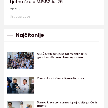
Ljetna škola M.R.E.Ž.A. '26
Apliciraj ...
7 Jula, 2026
Najčitanije
MREŽA ’26 okupila 50 mladih iz 19
gradova Bosne i Hercegovine
Pisma budućim stipendistima
Samo krenite i samo igraj: dvije priče iz
doma