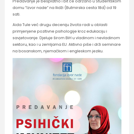
Predavanje je besplatno i bit će održano u Studentskom
domu “Izvor nade“ na Ilidži (Butmirska cesta 18d) od 19
sati.
Aida Tule već drugu deceniju života radi u oblasti
primjenjene pozitivne psihologije kroz edukaciju i
savjetovanje. Djeluje širom BiH u vladinom i nevladinom
sektoru, kao i u zemljama EU. Aktivno piše i drži seminare
na bosanskom, njemačkom i engleskom jeziku.