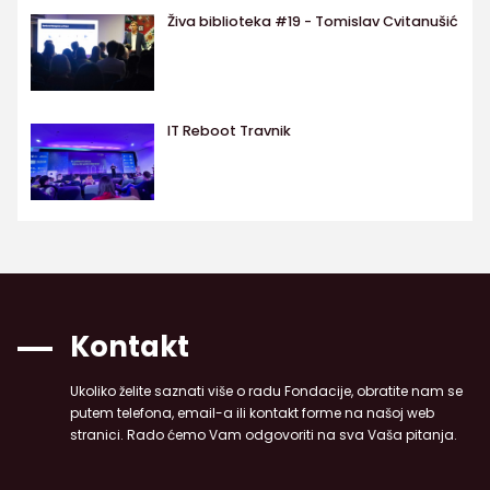
Živa biblioteka #19 - Tomislav Cvitanušić
IT Reboot Travnik
Kontakt
Ukoliko želite saznati više o radu Fondacije, obratite nam se
putem telefona, email-a ili kontakt forme na našoj web
stranici. Rado ćemo Vam odgovoriti na sva Vaša pitanja.