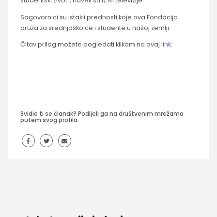
studentski život“, naveli su iz N1 televizije.
Sagovornici su istakli prednosti koje ova Fondacija
pruža za srednjoškolce i studente u našoj zemlji.
Čitav prilog možete pogledati klikom na ovaj
link
.
Svidio ti se članak? Podijeli ga na društvenim mrežama
putem svog profila.