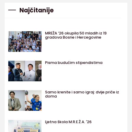
Najčitanije
MREŽA ’26 okupila 50 mladih iz 19
gradova Bosne i Hercegovine
Pisma budućim stipendistima
Samo krenite i samo igraj: dvije priče iz
doma
Ljetna škola M.R.E.Ž.A. '26