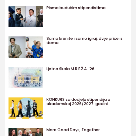
Pisma budućim stipendistima
Samo krenite i samo igraj: dvije priče iz
doma
Ljetna škola M.R.E.Ž.A. '26
KONKURS za dodjelu stipendija u
akademskoj 2026/2027. godini
More Good Days, Together