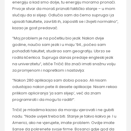
energiju a kad smo dolje, tu energiju moramo pronaći.
Prva je stvar da moraš priznati faktičko stanje – u mom
slučaju da si slijep. Odlučio sam da ćemo supruga i ja
upisati fakultete, završiti ih, zaposliti se i živjeti normalno“,
kazao je gost predavač.
“Moj problem je na početku bio jezik. Nakon dvije
godine, naučio sam jezik i u maju ‘94., počeo sam
pohađati fakultet, studirao sam geografiju. Ubrzo se
rodila kćerkica. Supruga danas predaje engleski jezik
na univerzitetu“, ističe Tričić šta znači imati snažnu volju
za promjenom i napretkom i nastavlja:
“Nakon 280 aplikacija sam dobio posao. Ali nisam
odustajao nakon pete ili desete aplikacije. Nisam rekao
prilikom apliciranja ‘ja sam slijep’, već da znam
programirati i da mogu to raditi!“.
Tričić je mladima kazao da moraju vjerovati i ne gubiti
nadu. “Nade uvijek treba biti. Stanje je takvo kakvo je. I u
Americi, ako ne vjerujete, imate problem. Ovdje imate
šanse da pokrenete svoje firme. Bosanci gdje god da