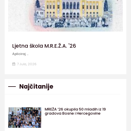
Ljetna škola M.R.E.Ž.A. '26
Apliciraj ...
7 Jula, 2026
Najčitanije
MREŽA ’26 okupila 50 mladih iz 19
gradova Bosne i Hercegovine