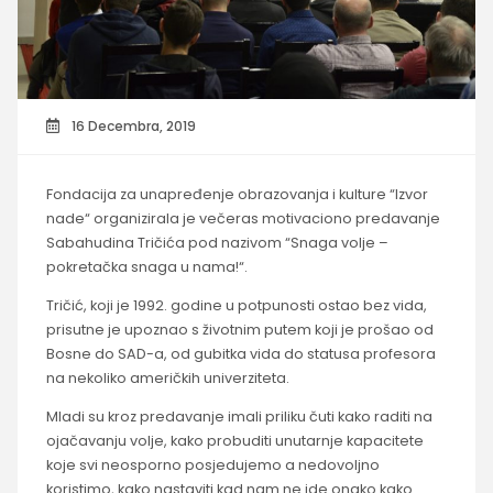
16 Decembra, 2019
Fondacija za unapređenje obrazovanja i kulture “Izvor
nade“ organizirala je večeras motivaciono predavanje
Sabahudina Tričića pod nazivom “Snaga volje –
pokretačka snaga u nama!“.
Tričić, koji je 1992. godine u potpunosti ostao bez vida,
prisutne je upoznao s životnim putem koji je prošao od
Bosne do SAD-a, od gubitka vida do statusa profesora
na nekoliko američkih univerziteta.
Mladi su kroz predavanje imali priliku čuti kako raditi na
ojačavanju volje, kako probuditi unutarnje kapacitete
koje svi neosporno posjedujemo a nedovoljno
koristimo, kako nastaviti kad nam ne ide onako kako