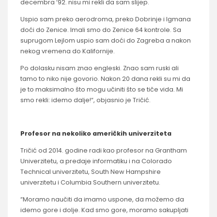
decembra ‘92. nisu mi rekli da sam slijep.
Uspio sam preko aerodroma, preko Dobrinje i Igmana
doći do Zenice. Imali smo do Zenice 64 kontrole. Sa
suprugom Lejlom uspio sam doći do Zagreba a nakon
nekog vremena do Kalifornije.
Po dolasku nisam znao engleski. Znao sam ruski ali
tamo to niko nije govorio. Nakon 20 dana rekli su mi da
je to maksimalno što mogu učiniti što se tiče vida. Mi
smo rekli: idemo dalje!“, objasnio je Tričić.
Profesor na nekoliko američkih univerziteta
Tričić od 2014. godine radi kao profesor na Grantham
Univerzitetu, a predaje informatiku i na Colorado
Technical univerzitetu, South New Hampshire
univerzitetu i Columbia Southern univerzitetu.
“Moramo naučiti da imamo uspone, da možemo da
idemo gore i dolje. Kad smo gore, moramo sakupljati