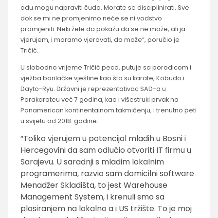
odu mogu napraviti čudo. Morate se disciplinirati. Sve
dok se mi ne promjenimo neće se ni vodstvo
promijeniti. Neki žele da pokažu da se ne može, ali ja
vjerujem, i moramo vjerovati, da može“, poručio je
Tričić.
U slobodno vrijeme Tričić peca, putuje sa porodicom i
vježba borilačke vještine kao što su karate, Kobudo i
Dayto-Ryu. Državni je reprezentativac SAD-a u
Parakarateu već 7 godina, kao i višestruki prvak na
Panamerican kontinentalnom takmičenju, i trenutno peti
u svijetu od 2018. godine.
“Toliko vjerujem u potencijal mladih u Bosni i
Hercegovini da sam odlučio otvoriti IT firmu u
Sarajevu. U saradnji s mladim lokalnim
programerima, razvio sam domicilni software
Menadžer Skladišta, to jest Warehouse
Management System, i krenuli smo sa
plasiranjem na lokalno a i US tržište. To je moj