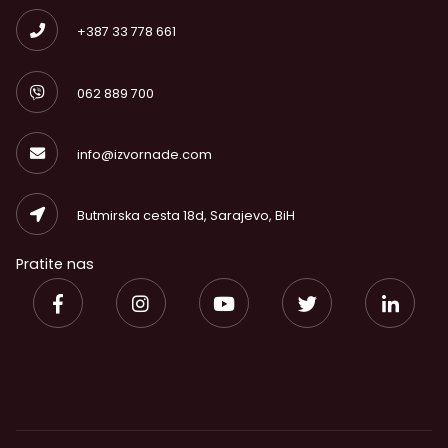
+387 33 778 661
062 889 700
info@izvornade.com
Butmirska cesta 18d, Sarajevo, BiH
Pratite nas