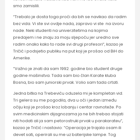
smo zamislili.
“Trebalo je dosta toga proći da bih se navikao da radim
bez vida. Vi ste svi ovdje nada, zapravo vi ste na izvoru
nade. Neki studenti na univerzitetima na kojima
predajem i ne znaju za moju sljepoću jer uredno sve
radim onako kako to rade svi drugi profesori“, kazao je
Tričić i podsjetio publiku na put koji je prošao od BiH do
Amerike.
“Važno je znati da sam 1992. godine bio student druge
godine mašinstva. Tada sam bio član Karate kluba
Bosna, bio sam juniorski prvak. Volio sam tada crtati.
Jedna bitka na Trebeviću oduzela mi je kompletan vid.
Tri gelera su me pogodila, dva u oči i jedan između
očiju koji je prošao kroz lobanju i centar ravnoteže. Po
svim medicinskim dijagnozama ja ne bih trebao stojati
niti hodati ali ja sam petorostruki prvak u parakarateu“,
kazao je Tričić i nastavio: “Operacija je trajala osam ili
devet sati, operirali su me uz baterijske lampe. Tog