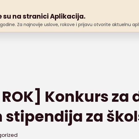
ama
Aktuelnosti
Fondacija
Studentski dom
 su na stranici Aplikacija.
odine. Za najnovije uslove, rokove i prijavu otvorite aktuelnu apli
ROK] Konkurs za d
 stipendija za škol
orized