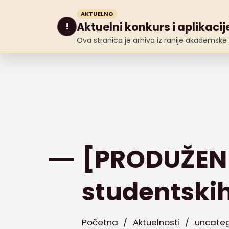
AKTUELNO
O n
Aktuelni konkurs i aplikacije
!
Ova stranica je arhiva iz ranije akademske g
[PRODUŽEN 
studentskih
Početna
/
Aktuelnosti
/
uncateg