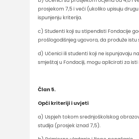
b) Učenici sa prosjekom ocjena od 4,0 i već
prosjekom 7,5 i veći (ukoliko upisuju drugu 
ispunjenju kriterija.
c) Studenti koji su stipendisti Fondacije go
prošlogodišnjeg ugovora, da produže istu sti
d) Učenici ili studenti koji ne ispunjavaju 
smještaj u Fondaciji, mogu aplicirati za ist
Član 5.
Opći kriteriji i uvjeti
a) Uspjeh tokom srednjoškolskog obrazovanja
studija (prosjek iznad 7,5).