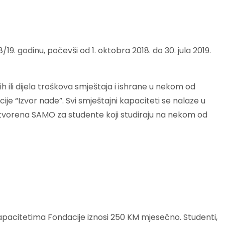
19. godinu, počevši od 1. oktobra 2018. do 30. jula 2019.
h ili dijela troškova smještaja i ishrane u nekom od
je “Izvor nade”. Svi smještajni kapaciteti se nalaze u
otvorena SAMO za studente koji studiraju na nekom od
kapacitetima Fondacije iznosi 250 KM mjesečno. Studenti,