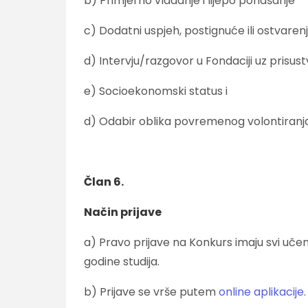
b) Primjerno vladanje i lijepo ponašanje
c) Dodatni uspjeh, postignuće ili ostvarenj
d) Intervju/razgovor u Fondaciji uz prisust
e) Socioekonomski status i
d) Odabir oblika povremenog volontiranja 
Član 6.
Način prijave
a) Pravo prijave na Konkurs imaju svi učeni
godine studija.
b) Prijave se vrše putem
online aplikacije
.