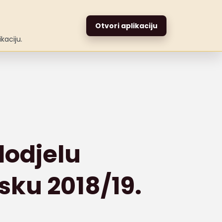
Stipendije
Otvori aplikaciju
kaciju.
odjelu
sku 2018/19.