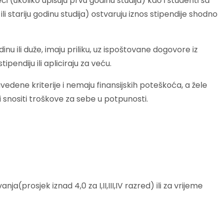
i (ukoliko upisuju prvu godinu studija) kao i studenti sa
ili stariju godinu studija) ostvaruju iznos stipendije shodno
dinu ili duže, imaju priliku, uz ispoštovane dogovore iz
pendiju ili apliciraju za veću.
navedene kriterije i nemaju finansijskih poteškoća, a žele
i i snositi troškove za sebe u potpunosti.
(prosjek iznad 4,0 za I,II,III,IV razred) ili za vrijeme