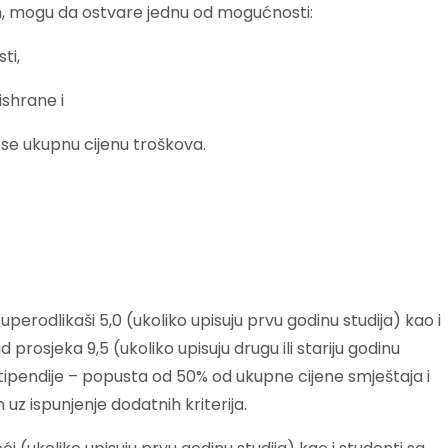
m, mogu da ostvare jednu od mogućnosti:
ti,
ishrane i
nose ukupnu cijenu troškova.
uperodlikaši 5,0 (ukoliko upisuju prvu godinu studija) kao i
d prosjeka 9,5 (ukoliko upisuju drugu ili stariju godinu
tipendije – popusta od 50% od ukupne cijene smještaja i
uz ispunjenje dodatnih kriterija.