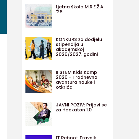
Ljetna škola M.R.E.Ž.A.
'26
KONKURS za dodjelu
stipendija u
akademskoj
2026/2027. godini
II STEM Kids Kamp
2026 - Trodnevna
avantura nauke i
otkrića
JAVNI POZIV: Prijavi se
za Hackaton 1.0
IT Reboot Travnik