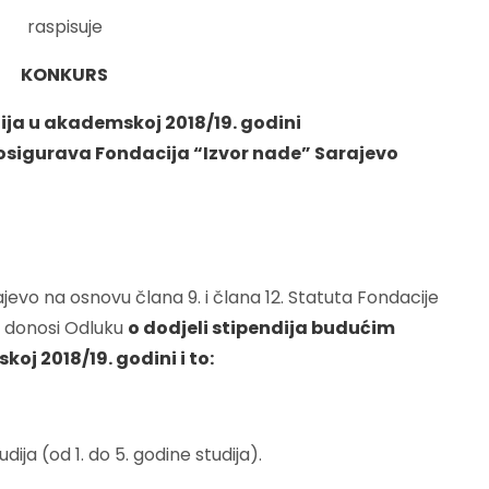
raspisuje
KONKURS
ija u akademskoj 2018/19. godini
 osigurava Fondacija “Izvor nade” Sarajevo
evo na osnovu člana 9. i člana 12. Statuta Fondacije
e) donosi Odluku
o dodjeli stipendija budućim
 2018/19. godini i to:
ija (od 1. do 5. godine studija).