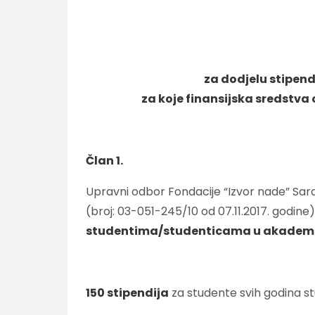
za dodjelu stipend
za koje finansijska sredstva
Član 1.
Upravni odbor Fondacije “Izvor nade” Saraj
(broj: 03-051-245/10 od 07.11.2017. godin
studentima/studenticama u akademskoj
150 stipendija
za studente svih godina stud