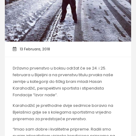
13 Februara, 2018
Državno prvenstvo u boksu održat će se 24. i 25.
februara u Bijeljini a na prvenstvu titulu prvaka naše
zemlje u kategoriji do 60kg brani mladi Hasan
Karahodžić, perspektivni sportista i stipendista
Fondacije “Izvor nade“.
Karahodžić je prethodne dvije sedmice boravio na
Bjelašnici gdje se s kolegama sportistima vrijedno
pripremao za predstojeće prvenstvo.
“Imao sam dobre i kvalitetne pripreme. Radili smo
punim intenzitetom visinske kondicione pripreme na