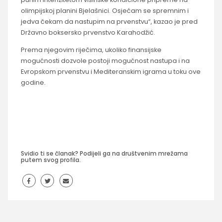
olimpijskoj planini Bjelašnici. Osjećam se spremnim i
jedva čekam da nastupim na prvenstvu“, kazao je pred
Državno boksersko prvenstvo Karahodžić.
Prema njegovim riječima, ukoliko finansijske
mogućnosti dozvole postoji mogućnost nastupa i na
Evropskom prvenstvu i Mediteranskim igrama u toku ove
godine.
Svidio ti se članak? Podijeli ga na društvenim mrežama
putem svog profila.