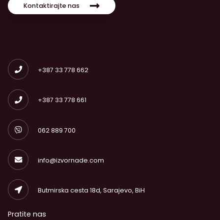
Kontaktirajte nas
+387 33 778 662
+387 33 778 661
062 889 700
info@izvornade.com
Butmirska cesta 18d, Sarajevo, BiH
Pratite nas