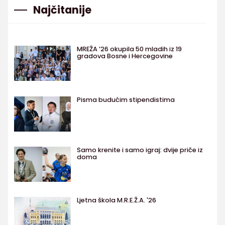
Najčitanije
MREŽA ’26 okupila 50 mladih iz 19
gradova Bosne i Hercegovine
Pisma budućim stipendistima
Samo krenite i samo igraj: dvije priče iz
doma
Ljetna škola M.R.E.Ž.A. '26