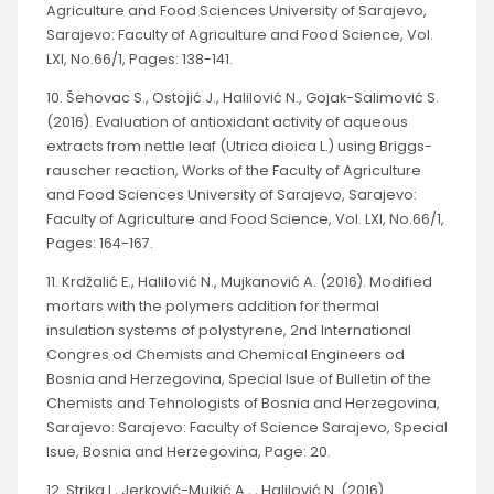
Agriculture and Food Sciences University of Sarajevo,
Sarajevo: Faculty of Agriculture and Food Science, Vol.
LXI, No.66/1, Pages: 138-141.
10. Šehovac S., Ostojić J., Halilović N., Gojak-Salimović S.
(2016). Evaluation of antioxidant activity of aqueous
extracts from nettle leaf (Utrica dioica L.) using Briggs-
rauscher reaction, Works of the Faculty of Agriculture
and Food Sciences University of Sarajevo, Sarajevo:
Faculty of Agriculture and Food Science, Vol. LXI, No.66/1,
Pages: 164-167.
11. Krdžalić E., Halilović N., Mujkanović A. (2016). Modified
mortars with the polymers addition for thermal
insulation systems of polystyrene, 2nd International
Congres od Chemists and Chemical Engineers od
Bosnia and Herzegovina, Special Isue of Bulletin of the
Chemists and Tehnologists of Bosnia and Herzegovina,
Sarajevo: Sarajevo: Faculty of Science Sarajevo, Special
Isue, Bosnia and Herzegovina, Page: 20.
12. Strika I., Jerković-Mujkić A.,., Halilović N. (2016).