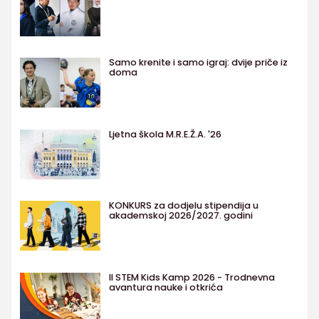
Samo krenite i samo igraj: dvije priče iz
doma
Ljetna škola M.R.E.Ž.A. '26
KONKURS za dodjelu stipendija u
akademskoj 2026/2027. godini
II STEM Kids Kamp 2026 - Trodnevna
avantura nauke i otkrića