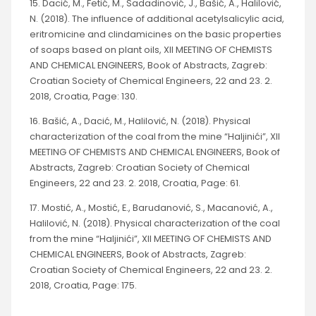
15. Dacić, M., Fetić, M., Sadadinović, J., Bašić, A., Halilović,
N. (2018). The influence of additional acetylsalicylic acid,
eritromicine and clindamicines on the basic properties
of soaps based on plant oils, XII MEETING OF CHEMISTS
AND CHEMICAL ENGINEERS, Book of Abstracts, Zagreb:
Croatian Society of Chemical Engineers, 22 and 23. 2.
2018, Croatia, Page: 130.
16. Bašić, A., Dacić, M., Halilović, N. (2018). Physical
characterization of the coal from the mine “Haljinići”, XII
MEETING OF CHEMISTS AND CHEMICAL ENGINEERS, Book of
Abstracts, Zagreb: Croatian Society of Chemical
Engineers, 22 and 23. 2. 2018, Croatia, Page: 61.
17. Mostić, A., Mostić, E., Barudanović, S., Macanović, A.,
Halilović, N. (2018). Physical characterization of the coal
from the mine “Haljinići”, XII MEETING OF CHEMISTS AND
CHEMICAL ENGINEERS, Book of Abstracts, Zagreb:
Croatian Society of Chemical Engineers, 22 and 23. 2.
2018, Croatia, Page: 175.