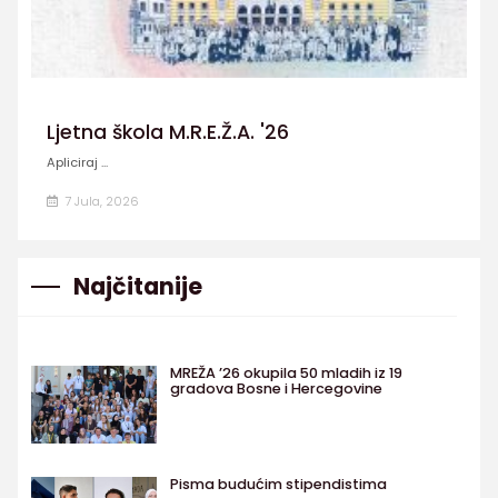
Ljetna škola M.R.E.Ž.A. '26
Apliciraj ...
7 Jula, 2026
Najčitanije
MREŽA ’26 okupila 50 mladih iz 19
gradova Bosne i Hercegovine
Pisma budućim stipendistima