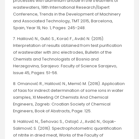
processes with aluminium anode in the treatment of
wastewaters, 19th International Research/Expert
Conference, Trends in the Development of Machinery
and Associated Technology, TMT 2015, Barcelona,
Spain, Year 19, No. 1, Pages: 245-248.
7. Halilović N., Gutić S., Korać F., Avdić N. (2015).
Interpretation of results obtained from test purification
of wastewater with zinc electrodes, Bulletin of the
Chemists and Technologists of Bosnia and
Herzegovina, Sarajevo: Faculty of Science Sarajevo,
Issue 45, Pages: 51-56.
8. Omanović R., Halilović N., Memić M. (2016). Application
of faas for indirect determination of some ions in water
samples, XI Meeting Of Chemists And Chemical
Engineers, Zagreb: Croatian Society of Chemical
Engineers, Book of Abstracts, Page: 125.
9. Halilović N., Šehovac S., Ostojić J., Avdić N., Gojak-
Salimović S. (2016). Spectrophotometric quantification
of nitrite in dried meat, Works of the Faculty of