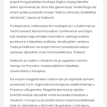
poput mog prijatelja Andreja Gajića, kojeg također
želim spomenuti jer smo ista generacija. Hvala Bogu da
imam priliku pokazati znanje i težit ću biti bolji i kvalitetniji
istraživač“, izjavio je Halilović.
Podsjećamo, Halilovićev tim nastupio je i u Kaliforniji na
TechConnect World Innovation Conference and Expo
koji okuplja najpoznatije naučnike iz cijeloga svijeta,
profesore s fakulteta, instituta, istraživačkih centara.
Tada je Halilović sa svojim timom predstavili idejno
rješenje otpadnih voda Termoelektrane “Kakanj”.
Halilović je rođen u Visokom te je uspješno završio
hemiju na Prirodno-matematičkom fakultetu
Univerziteta u Sarajevu.
Sa svojim magistarskim radom bio je najmlađi usmeni
predavač na 5. regionalnom kongresu elektrohemije u
Pravecu u Bugarskoj. Magistarska teza je riješila
prečišćavanje otpadnih voda kozarske industrije u
Visokom i iz toga su proizašli radovi naučne publikacije
koje su objavljene u Barcelni, Bugarskoj i u Sarajevu.