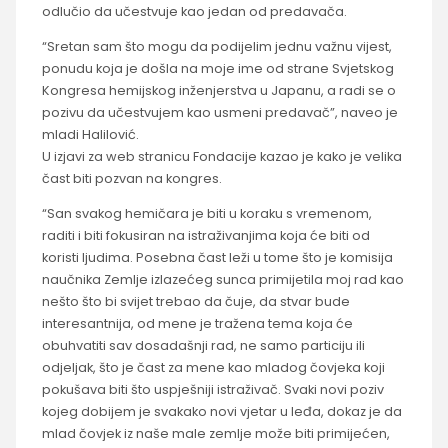
odlučio da učestvuje kao jedan od predavača.
“Sretan sam što mogu da podijelim jednu važnu vijest,
ponudu koja je došla na moje ime od strane Svjetskog
Kongresa hemijskog inženjerstva u Japanu, a radi se o
pozivu da učestvujem kao usmeni predavač”, naveo je
mladi Halilović.
U izjavi za web stranicu Fondacije kazao je kako je velika
čast biti pozvan na kongres.
“San svakog hemičara je biti u koraku s vremenom,
raditi i biti fokusiran na istraživanjima koja će biti od
koristi ljudima. Posebna čast leži u tome što je komisija
naučnika Zemlje izlazećeg sunca primijetila moj rad kao
nešto što bi svijet trebao da čuje, da stvar bude
interesantnija, od mene je tražena tema koja će
obuhvatiti sav dosadašnji rad, ne samo particiju ili
odjeljak, što je čast za mene kao mladog čovjeka koji
pokušava biti što uspješniji istraživač. Svaki novi poziv
kojeg dobijem je svakako novi vjetar u leđa, dokaz je da
mlad čovjek iz naše male zemlje može biti primijećen,