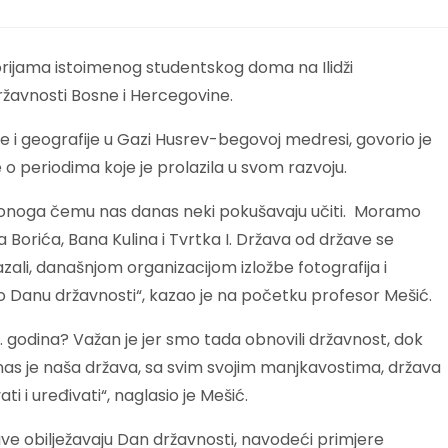
orijama istoimenog studentskog doma na Ilidži
žavnosti Bosne i Hercegovine.
je i geografije u Gazi Husrev-begovoj medresi, govorio je
o periodima koje je prolazila u svom razvoju.
d onoga čemu nas danas neki pokušavaju učiti. Moramo
 Borića, Bana Kulina i Tvrtka I. Država od države se
zali, današnjom organizacijom izložbe fotografija i
 Danu državnosti“, kazao je na početku profesor Mešić.
. godina? Važan je jer smo tada obnovili državnost, dok
nas je naša država, sa svim svojim manjkavostima, država
i i uređivati“, naglasio je Mešić.
ve obilježavaju Dan državnosti, navodeći primjere