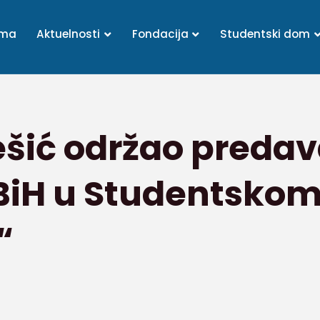
ama
Aktuelnosti
Fondacija
Studentski dom
ešić održao predav
 BiH u Studentsko
“