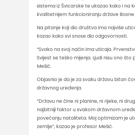
sistema iz Švicarske te ukazao kako i na k
kvalitetnijem funkcioniranju države Bosne
Na pitanje koji dio društva ima najviše utic
kazao kako svi snose dio odgovornosti.
“Svako na svoj način ima uticaja. Prvenstv
Svijest se teško mijenja. Ljudi nisu ono št
Mešić.
Objasnio je da je za svaku državu bitan čov
državnog uređenja.
“Državu ne čine ni planine, ni rijeke, ni dru
najbitniji faktor u svakom državnom uređe
povećanju nataliteta. Moj optimizam je ute
zemlje“, kazao je profesor Mešić.