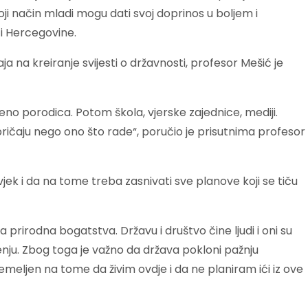
oji način mladi mogu dati svoj doprinos u boljem i
 i Hercegovine.
aja na kreiranje svijesti o državnosti, profesor Mešić je
eno porodica. Potom škola, vjerske zajednice, mediji.
o pričaju nego ono što rade“, poručio je prisutnima profesor
jek i da na tome treba zasnivati sve planove koji se tiču
ga prirodna bogatstva. Državu i društvo čine ljudi i oni su
nju. Zbog toga je važno da država pokloni pažnju
meljen na tome da živim ovdje i da ne planiram ići iz ove