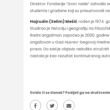
Direktor Fondacije “Izvor nade“ zahvalio s
studente i građane koji su prisustvovali 
Hajrudin (Selim) Mešić
rođen je 1974. g
Studirao je historiju i geografiju na Filozof
Radni angažman započeo je 2000. godine u
angažovan u Gazi Husrev-begovoj medresi ka
prava. Do sad je objavio nekoliko stručnih r
nastala je kao rezultat kontinuiranog auto
Svidio ti se članak? Podijeli ga na društve