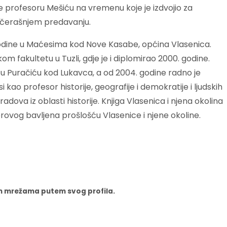
e profesoru Mešiću na vremenu koje je izdvojio za
večerašnjem predavanju.
odine u Maćesima kod Nove Kasabe, općina Vlasenica.
skom fakultetu u Tuzli, gdje je i diplomirao 2000. godine.
 Puračiću kod Lukavca, a od 2004. godine radno je
o profesor historije, geografije i demokratije i ljudskih
adova iz oblasti historije. Knjiga Vlasenica i njena okolina
rovog bavljena prošlošću Vlasenice i njene okoline.
nim mrežama putem svog profila.