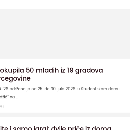
okupila 50 mladih iz 19 gradova
rcegovine
A ’26 održana je od 25. do 30. jula 2026. u Studentskom domu
džić” na ...
26
e i samo igraj: dvije priče iz doma