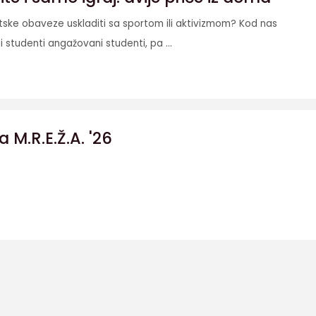
etske obaveze uskladiti sa sportom ili aktivizmom? Kod nas
i studenti angažovani studenti, pa ...
a M.R.E.Ž.A. '26