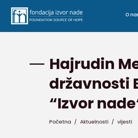
O n
Hajrudin M
državnosti
“Izvor nade
Početna
/
Aktuelnosti
/
vijesti