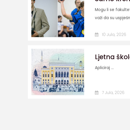
Mogu li se fakult
važi da su uspješn
10 Jula, 2026
Ljetna škol
Apliciraj ...
7 Jula, 2026