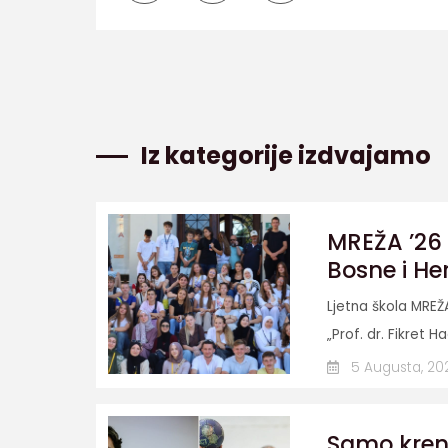
Iz kategorije izdvajamo
MREŽA ’26 
Bosne i He
Ljetna škola MREŽ
„Prof. dr. Fikret Ha
5 Augusta, 20
Samo krenit