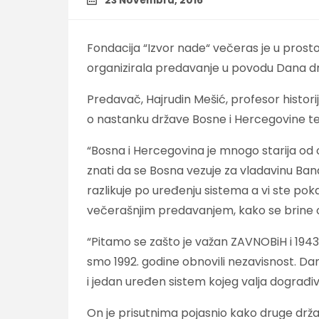
23 Novembra, 2016
Fondacija “Izvor nade“ večeras je u prost
organizirala predavanje u povodu Dana dr
Predavač, Hajrudin Mešić, profesor histori
o nastanku države Bosne i Hercegovine te 
“Bosna i Hercegovina je mnogo starija o
znati da se Bosna vezuje za vladavinu Bana
razlikuje po uređenju sistema a vi ste poka
večerašnjim predavanjem, kako se brine o
“Pitamo se zašto je važan ZAVNOBiH i 1943
smo 1992. godine obnovili nezavisnost. Da
i jedan uređen sistem kojeg valja dograđivat
On je prisutnima pojasnio kako druge drža