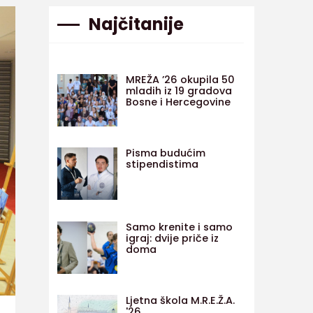
Najčitanije
MREŽA ’26 okupila 50
mladih iz 19 gradova
Bosne i Hercegovine
Pisma budućim
stipendistima
Samo krenite i samo
igraj: dvije priče iz
doma
Ljetna škola M.R.E.Ž.A.
'26