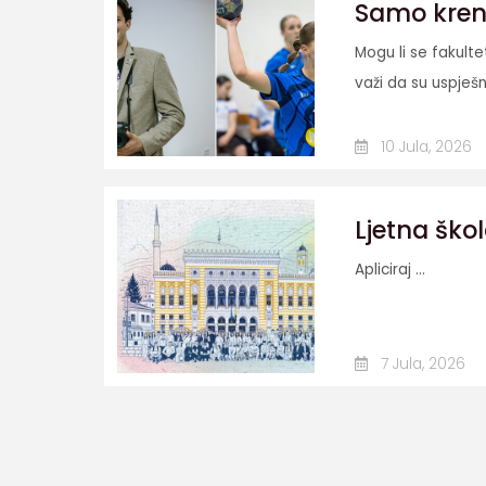
Samo krenit
Mogu li se fakult
važi da su uspješn
10 Jula, 2026
Ljetna škol
Apliciraj ...
7 Jula, 2026