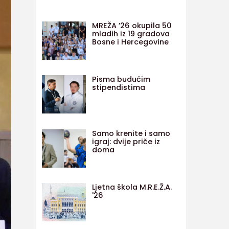
MREŽA ’26 okupila 50
mladih iz 19 gradova
Bosne i Hercegovine
Pisma budućim
stipendistima
Samo krenite i samo
igraj: dvije priče iz
doma
Ljetna škola M.R.E.Ž.A.
'26