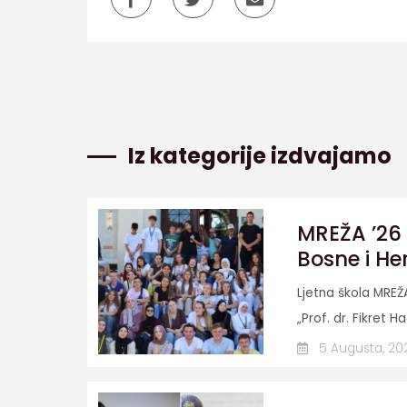
Iz kategorije izdvajamo
MREŽA ’26 
Bosne i He
Ljetna škola MREŽ
„Prof. dr. Fikret Ha
5 Augusta, 20