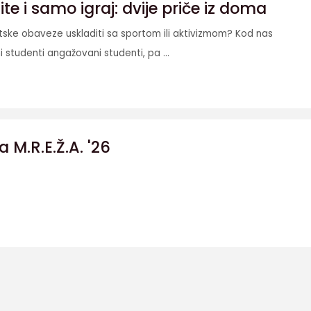
e i samo igraj: dvije priče iz doma
etske obaveze uskladiti sa sportom ili aktivizmom? Kod nas
i studenti angažovani studenti, pa ...
a M.R.E.Ž.A. '26