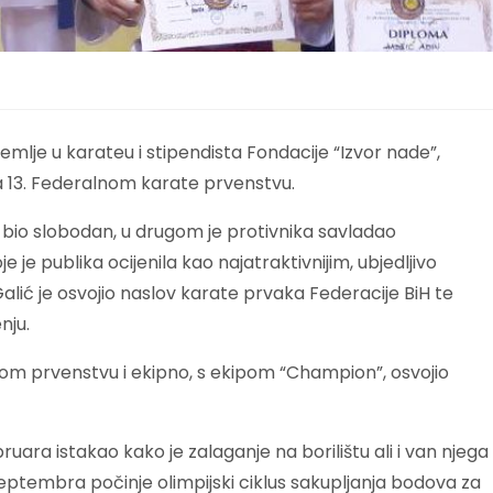
zemlje u karateu i stipendista Fondacije “Izvor nade”,
 13. Federalnom karate prvenstvu.
u bio slobodan, u drugom je protivnika savladao
 je publika ocijenila kao najatraktivnijim, ubjedljivo
Galić je osvojio naslov karate prvaka Federacije BiH te
nju.
lnom prvenstvu i ekipno, s ekipom “Champion”, osvojio
uara istakao kako je zalaganje na borilištu ali i van njega
tembra počinje olimpijski ciklus sakupljanja bodova za