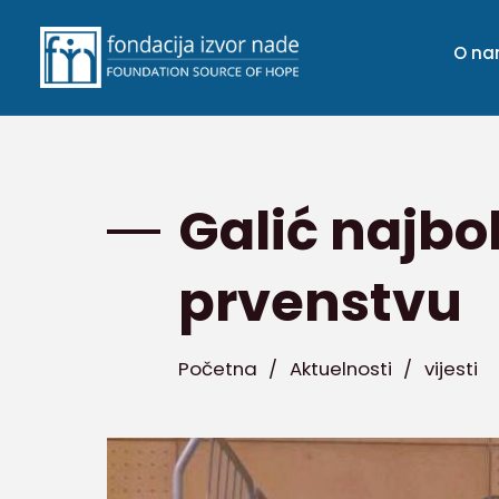
O n
Galić najbo
prvenstvu
Početna
/
Aktuelnosti
/
vijesti