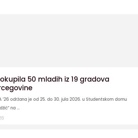
okupila 50 mladih iz 19 gradova
rcegovine
A ’26 održana je od 25. do 30. jula 2026. u Studentskom domu
džić” na ...
26