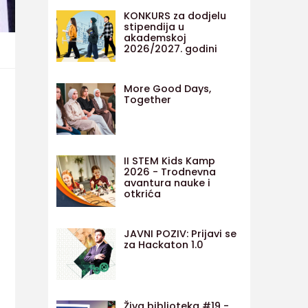
KONKURS za dodjelu
stipendija u
akademskoj
2026/2027. godini
More Good Days,
Together
II STEM Kids Kamp
2026 - Trodnevna
avantura nauke i
otkrića
JAVNI POZIV: Prijavi se
za Hackaton 1.0
Živa biblioteka #19 -