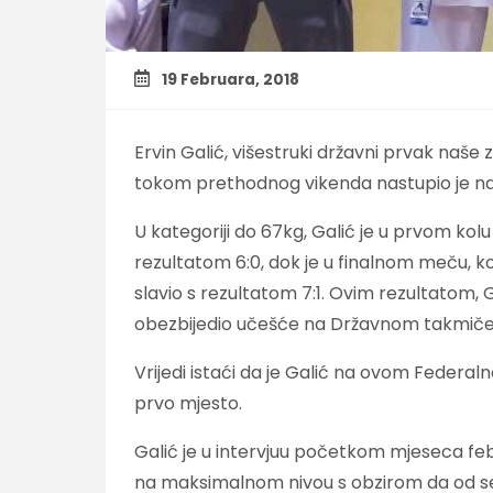
19 Februara, 2018
Ervin Galić, višestruki državni prvak naše 
tokom prethodnog vikenda nastupio je na
U kategoriji do 67kg, Galić je u prvom kol
rezultatom 6:0, dok je u finalnom meču, koje
slavio s rezultatom 7:1. Ovim rezultatom, 
obezbijedio učešće na Državnom takmiče
Vrijedi istaći da je Galić na ovom Federa
prvo mjesto.
Galić je u intervjuu početkom mjeseca febr
na maksimalnom nivou s obzirom da od sep