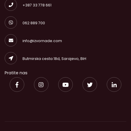
+387 33 778 661
062 889 700
info@izvornade.com
Butmirska cesta 18d, Sarajevo, BiH
Pratite nas