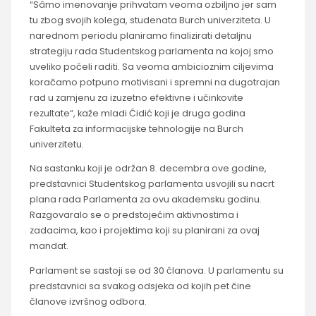
“Sâmo imenovanje prihvatam veoma ozbiljno jer sam
tu zbog svojih kolega, studenata Burch univerziteta. U
narednom periodu planiramo finalizirati detaljnu
strategiju rada Studentskog parlamenta na kojoj smo
uveliko počeli raditi. Sa veoma ambicioznim ciljevima
koračamo potpuno motivisani i spremni na dugotrajan
rad u zamjenu za izuzetno efektivne i učinkovite
rezultate“, kaže mladi Ćidić koji je druga godina
Fakulteta za informacijske tehnologije na Burch
univerzitetu.
Na sastanku koji je održan 8. decembra ove godine,
predstavnici Studentskog parlamenta usvojili su nacrt
plana rada Parlamenta za ovu akademsku godinu.
Razgovaralo se o predstojećim aktivnostima i
zadacima, kao i projektima koji su planirani za ovaj
mandat.
Parlament se sastoji se od 30 članova. U parlamentu su
predstavnici sa svakog odsjeka od kojih pet čine
članove izvršnog odbora.