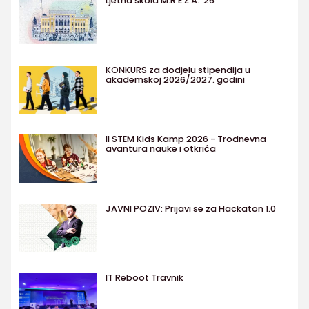
Ljetna škola M.R.E.Ž.A. '26
KONKURS za dodjelu stipendija u
akademskoj 2026/2027. godini
II STEM Kids Kamp 2026 - Trodnevna
avantura nauke i otkrića
JAVNI POZIV: Prijavi se za Hackaton 1.0
IT Reboot Travnik