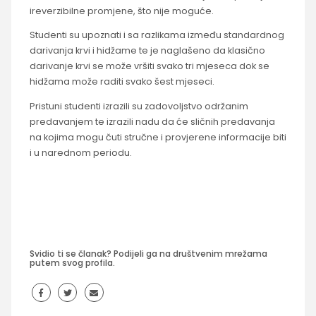
ireverzibilne promjene, što nije moguće.
Studenti su upoznati i sa razlikama između standardnog
darivanja krvi i hidžame te je naglašeno da klasično
darivanje krvi se može vršiti svako tri mjeseca dok se
hidžama može raditi svako šest mjeseci.
Pristuni studenti izrazili su zadovoljstvo održanim
predavanjem te izrazili nadu da će sličnih predavanja
na kojima mogu čuti stručne i provjerene informacije biti
i u narednom periodu.
Svidio ti se članak? Podijeli ga na društvenim mrežama
putem svog profila.