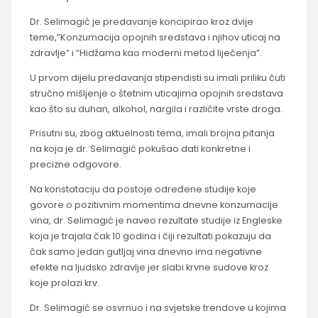
Dr. Selimagić je predavanje koncipirao kroz dvije
teme,”Konzumacija opojnih sredstava i njihov uticaj na
zdravlje” i “Hidžama kao moderni metod liječenja”.
U prvom dijelu predavanja stipendisti su imali priliku čuti
stručno mišljenje o štetnim uticajima opojnih sredstava
kao što su duhan, alkohol, nargila i različite vrste droga.
Prisutni su, zbog aktuelnosti tema, imali brojna pitanja
na koja je dr. Selimagić pokušao dati konkretne i
precizne odgovore.
Na konstataciju da postoje određene studije koje
govore o pozitivnim momentima dnevne konzumacije
vina, dr. Selimagić je naveo rezultate studije iz Engleske
koja je trajala čak 10 godina i čiji rezultati pokazuju da
čak samo jedan gutljaj vina dnevno ima negativne
efekte na ljudsko zdravlje jer slabi krvne sudove kroz
koje prolazi krv.
Dr. Selimagić se osvrnuo i na svjetske trendove u kojima