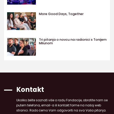
More Good Days, Together
Tri pitanja o novcu na radionici s Tonijem
Milunom
Kontakt
Ukoliko želite saznati više o radu Fondacije, obratite nam se
putem telefona, email-a ili kontakt forme na našoj web
stranici. Rado ćemo Vam odgovoriti na sva Vaša pitanja.