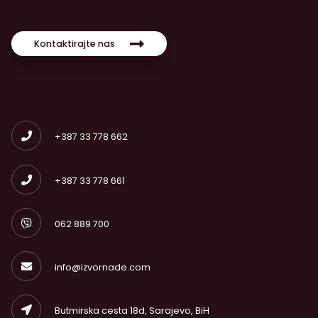
Kontaktirajte nas
+387 33 778 662
+387 33 778 661
062 889 700
info@izvornade.com
Butmirska cesta 18d, Sarajevo, BiH