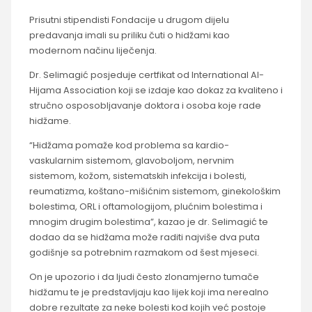
Prisutni stipendisti Fondacije u drugom dijelu
predavanja imali su priliku čuti o hidžami kao
modernom načinu liječenja.
Dr. Selimagić posjeduje certfikat od International Al-
Hijama Association koji se izdaje kao dokaz za kvaliteno i
stručno osposobljavanje doktora i osoba koje rade
hidžame.
“Hidžama pomaže kod problema sa kardio-
vaskularnim sistemom, glavoboljom, nervnim
sistemom, kožom, sistematskih infekcija i bolesti,
reumatizma, koštano-mišićnim sistemom, ginekološkim
bolestima, ORL i oftamologijom, plućnim bolestima i
mnogim drugim bolestima”, kazao je dr. Selimagić te
dodao da se hidžama može raditi najviše dva puta
godišnje sa potrebnim razmakom od šest mjeseci.
On je upozorio i da ljudi često zlonamjerno tumače
hidžamu te je predstavljaju kao lijek koji ima nerealno
dobre rezultate za neke bolesti kod kojih već postoje