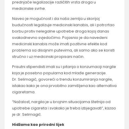
prednjače legalizacije različitih vrsta droga u
medicinske svrhe.
Naveo je mogućnost i da naša zemlja u skorijoj
budućnosti legalizuje medicinski kanabis, ali i potrcrtao
borbu protiv nelegalne upotrebe droga kojoj danas
svakodnevno svjedočimo. Pojasnio je da navedeni
medicinski kanabis može imati pozitivne efekte kod
problema sa disajnim putevima, ali samo ako se koristi
stručno i uz medicinski propisani način.
Prisutni stipendisti imali su i pitanja o konzumaciji nargile
koja je posebno popularna kod mlađe generacije.
Dr. Selimagić, govoreći o trendu konzumiranja nargile,
istakao kako je ona prvobitno zamišljena kao alternativa
cigaretama.
“Nažalost, nargila je u brojnim situacijama štetnija od
upotrebe cigareta i svakako je treba izbjegavati”, kazao
je dr. Selimagić.
Hidžama kao prirodni lijek