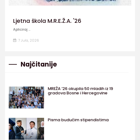
Ljetna škola M.R.E.Ž.A. '26
Apliciraj ...
7 Jula, 2026
Najčitanije
MREŽA ’26 okupila 50 mladih iz 19
gradova Bosne i Hercegovine
Pisma budućim stipendistima