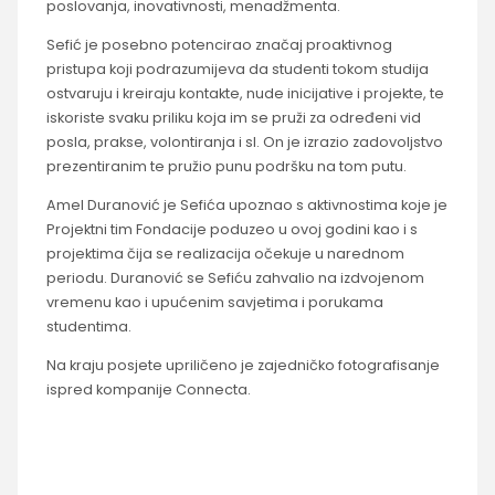
poslovanja, inovativnosti, menadžmenta.
Sefić je posebno potencirao značaj proaktivnog
pristupa koji podrazumijeva da studenti tokom studija
ostvaruju i kreiraju kontakte, nude inicijative i projekte, te
iskoriste svaku priliku koja im se pruži za određeni vid
posla, prakse, volontiranja i sl. On je izrazio zadovoljstvo
prezentiranim te pružio punu podršku na tom putu.
Amel Duranović je Sefića upoznao s aktivnostima koje je
Projektni tim Fondacije poduzeo u ovoj godini kao i s
projektima čija se realizacija očekuje u narednom
periodu. Duranović se Sefiću zahvalio na izdvojenom
vremenu kao i upućenim savjetima i porukama
studentima.
Na kraju posjete upriličeno je zajedničko fotografisanje
ispred kompanije Connecta.