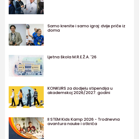
Samo krenite i samo igraj: dvije priče iz
doma
Ljetna škola M.R.E.Ž.A. '26
KONKURS za dodjelu stipendija u
akademskoj 2026/2027. godini
II STEM Kids Kamp 2026 - Trodnevna
avantura nauke i otkrića