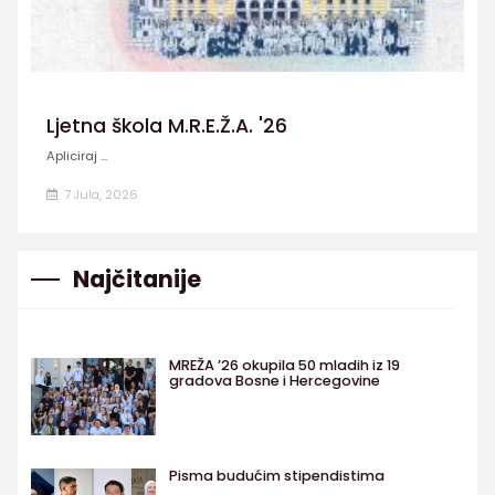
Ljetna škola M.R.E.Ž.A. '26
Apliciraj ...
7 Jula, 2026
Najčitanije
MREŽA ’26 okupila 50 mladih iz 19
gradova Bosne i Hercegovine
Pisma budućim stipendistima