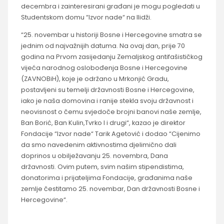
decembra i zainteresirani građani je mogu pogledati u
Studentskom domu “Izvor nade“ na Ilidži.
“25. novembar u historiji Bosne i Hercegovine smatra se
jednim od najvažnijih datuma. Na ovaj dan, prije 70
godina na Prvom zasijedanju Zemaljskog antifašističkog
vijeća narodnog oslobođenja Bosne i Hercegovine
(ZAVNOBiH), koje je održano u Mrkonjić Gradu,
postavljeni su temelji državnosti Bosne i Hercegovine,
iako je naša domovina i ranije stekla svoju državnost i
neovisnost o čemu svjedoče brojni banovi naše zemlje,
Ban Borić, Ban Kulin,Tvrko I i drugi“, kazao je direktor
Fondacije “Izvor nade“ Tarik Agetović i dodao “Cijenimo
da smo navedenim aktivnostima djelimično dali
doprinos u obilježavanju 25. novembra, Dana
državnosti. Ovim putem, svim našim stipendistima,
donatorima i prijateljima Fondacije, građanima naše
zemlje čestitamo 25. novembar, Dan državnosti Bosne i
Hercegovine“.