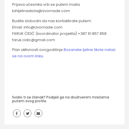
Prijava učesnika vrši se putem maila:
bihljetnaskola@izvornade.com
Budite slobodni da nas kontaktirate putem:
Email: info@izvornade.com
FARUK ĆIDIĆ (koordinator projekta) +387 61 857 858
faruk.cidic@gmail.com
Plan aktivnosti ovogodišnje
Bosanske ljetne škole nalazi
se na ovom linku
.
Svidio ti se članak? Podijeli ga na društvenim mrežama
putem svog profila.