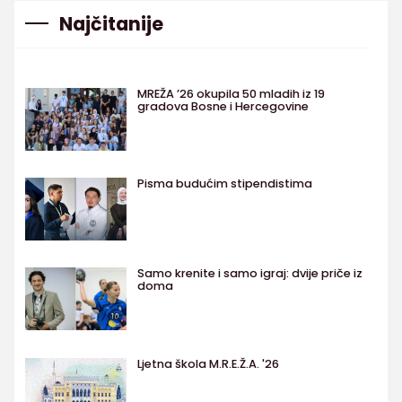
Najčitanije
MREŽA ’26 okupila 50 mladih iz 19
gradova Bosne i Hercegovine
Pisma budućim stipendistima
Samo krenite i samo igraj: dvije priče iz
doma
Ljetna škola M.R.E.Ž.A. '26