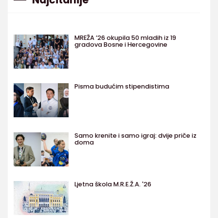
MREŽA ’26 okupila 50 mladih iz 19
gradova Bosne i Hercegovine
Pisma budućim stipendistima
Samo krenite i samo igraj: dvije priče iz
doma
Ljetna škola M.R.E.Ž.A. '26