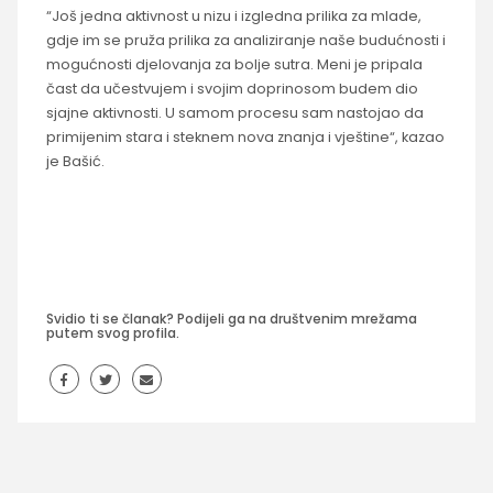
“Još jedna aktivnost u nizu i izgledna prilika za mlade,
gdje im se pruža prilika za analiziranje naše budućnosti i
mogućnosti djelovanja za bolje sutra. Meni je pripala
čast da učestvujem i svojim doprinosom budem dio
sjajne aktivnosti. U samom procesu sam nastojao da
primijenim stara i steknem nova znanja i vještine“, kazao
je Bašić.
Svidio ti se članak? Podijeli ga na društvenim mrežama
putem svog profila.