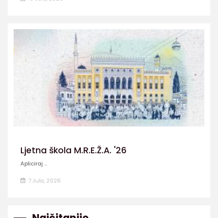
Ljetna škola M.R.E.Ž.A. '26
Apliciraj ...
7 Jula, 2026
Najčitanije