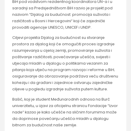
BiH pod vodstvom rezidentnog koordinatora UN-a i u
saradnji sa Predsjedništvom BiH razvio je projekt pod
nazivom “Dijalog za budućnost: promocija suživota i
različitosti u Bosni i Hercegovini“ koji će zajednički
provoditi agencije UNESCO, UNICEF i UNDP.
Ciljevi projekta Dijalog za budućnost su stvaranje
prostora za dijalog koji će omogućiti proces izgradnje
razumijevanja u cijeloj zemlji, promoviranje suživota i
poštivanje različitosti; povećavanje učešća, svijesti i
utjecaja mladih u dijalogu o politikama vezanim za
pitanja koja utječu na program razvoja i reforme u BiH;
osiguravanje da obrazovanje podržava veću društvenu
koheziju i da građani i zajednice ostvaruju zajedničke
ciljeve u pogledu izgradnje suživota putem kulture.
Bašić, koji je student Međunarodnih odnosa na Burč
univerzitetu, u izjavi za oficijelnu stranicu Fondacije “Izvor
nade“ kazao je kako učešće na sličnim forumima može
da doprinose povećanju učešća mladih u dijalogu
bitnom za budućnost naše zemlje.