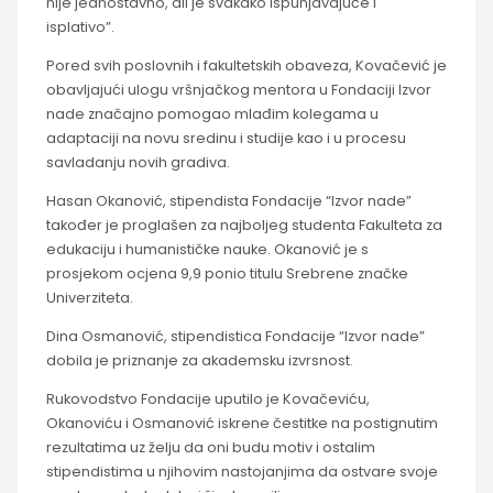
nije jednostavno, ali je svakako ispunjavajuće i
isplativo”.
Pored svih poslovnih i fakultetskih obaveza, Kovačević je
obavljajući ulogu vršnjačkog mentora u Fondaciji Izvor
nade značajno pomogao mlađim kolegama u
adaptaciji na novu sredinu i studije kao i u procesu
savladanju novih gradiva.
Hasan Okanović, stipendista Fondacije “Izvor nade”
također je proglašen za najboljeg studenta Fakulteta za
edukaciju i humanističke nauke. Okanović je s
prosjekom ocjena 9,9 ponio titulu Srebrene značke
Univerziteta.
Dina Osmanović, stipendistica Fondacije “Izvor nade”
dobila je priznanje za akademsku izvrsnost.
Rukovodstvo Fondacije uputilo je Kovačeviću,
Okanoviću i Osmanović iskrene čestitke na postignutim
rezultatima uz želju da oni budu motiv i ostalim
stipendistima u njihovim nastojanjima da ostvare svoje