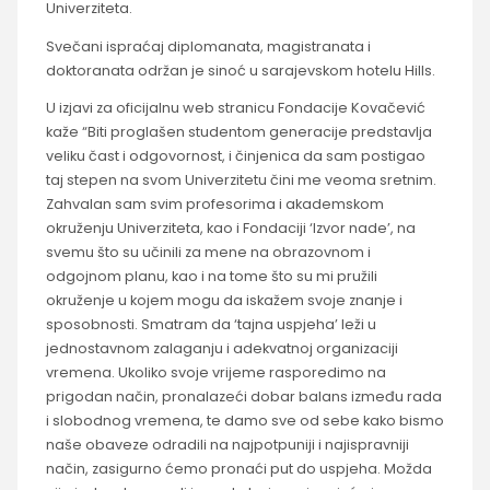
Univerziteta.
Svečani ispraćaj diplomanata, magistranata i
doktoranata održan je sinoć u sarajevskom hotelu Hills.
U izjavi za oficijalnu web stranicu Fondacije Kovačević
kaže “Biti proglašen studentom generacije predstavlja
veliku čast i odgovornost, i činjenica da sam postigao
taj stepen na svom Univerzitetu čini me veoma sretnim.
Zahvalan sam svim profesorima i akademskom
okruženju Univerziteta, kao i Fondaciji ‘Izvor nade’, na
svemu što su učinili za mene na obrazovnom i
odgojnom planu, kao i na tome što su mi pružili
okruženje u kojem mogu da iskažem svoje znanje i
sposobnosti. Smatram da ‘tajna uspjeha’ leži u
jednostavnom zalaganju i adekvatnoj organizaciji
vremena. Ukoliko svoje vrijeme rasporedimo na
prigodan način, pronalazeći dobar balans između rada
i slobodnog vremena, te damo sve od sebe kako bismo
naše obaveze odradili na najpotpuniji i najispravniji
način, zasigurno ćemo pronaći put do uspjeha. Možda