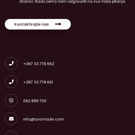
stranici. Rado ćemo Vam odgovoriti na sva Vaša pitanja.
Kontaktirajte nas
+387 33 778 662
+387 33 778 661
062 889 700
info@izvornade.com