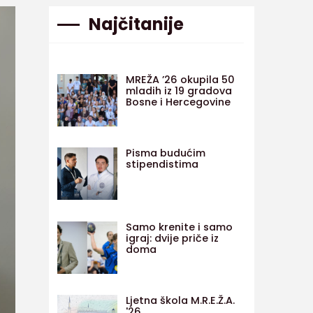
Najčitanije
MREŽA ’26 okupila 50
mladih iz 19 gradova
Bosne i Hercegovine
Pisma budućim
stipendistima
Samo krenite i samo
igraj: dvije priče iz
doma
Ljetna škola M.R.E.Ž.A.
'26