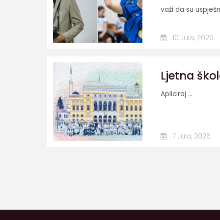
važi da su uspješn
10 Jula, 2026
Ljetna škol
Apliciraj ...
7 Jula, 2026