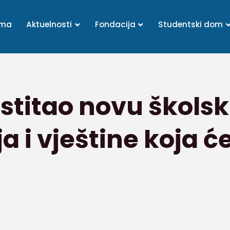
ama
Aktuelnosti
Fondacija
Studentski dom
stitao novu škols
a i vještine koja će