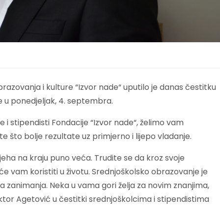
zovanja i kulture “Izvor nade“ uputilo je danas čestitku
 u ponedjeljak, 4. septembra.
e i stipendisti Fondacije “Izvor nade“, želimo vam
e što bolje rezultate uz primjerno i lijepo vladanje.
pjeha na kraju puno veća. Trudite se da kroz svoje
će vam koristiti u životu. Srednjoškolsko obrazovanje je
a zanimanja. Neka u vama gori želja za novim znanjima,
ktor Agetović u čestitki srednjoškolcima i stipendistima