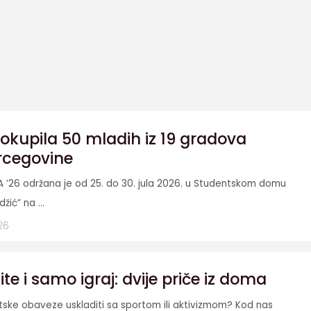
okupila 50 mladih iz 19 gradova
rcegovine
A ’26 održana je od 25. do 30. jula 2026. u Studentskom domu
džić” na ...
26
e i samo igraj: dvije priče iz doma
etske obaveze uskladiti sa sportom ili aktivizmom? Kod nas