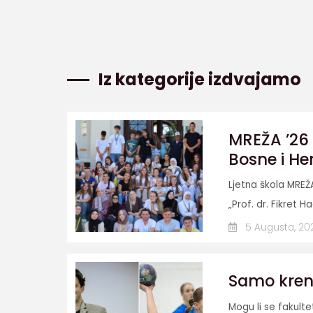
Iz kategorije izdvajamo
MREŽA ’26 
Bosne i He
Ljetna škola MREŽ
„Prof. dr. Fikret Ha
5 Augusta, 20
Samo krenit
Mogu li se fakult