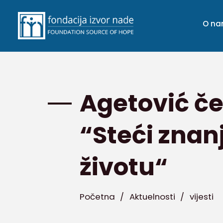
O n
Agetović če
“Steći znanj
životu“
Početna
/
Aktuelnosti
/
vijesti