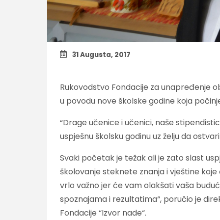
31 Augusta, 2017
Rukovodstvo Fondacije za unapređenje obra
u povodu nove školske godine koja počinje
“Drage učenice i učenici, naše stipendistic
uspješnu školsku godinu uz želju da ostvarit
Svaki početak je težak ali je zato slast us
školovanje steknete znanja i vještine koje 
vrlo važno jer će vam olakšati vaša buduć
spoznajama i rezultatima“, poručio je dire
Fondacije “Izvor nade“.