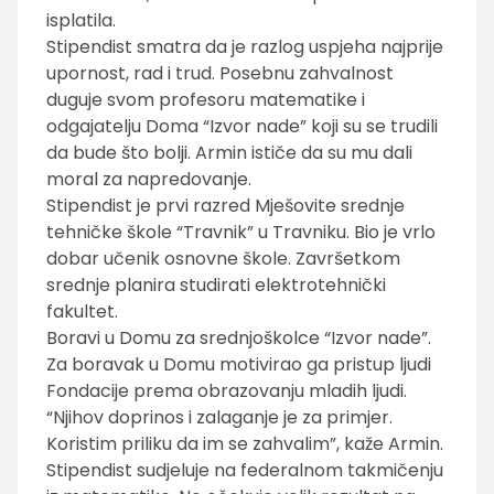
isplatila.
Stipendist smatra da je razlog uspjeha najprije
upornost, rad i trud. Posebnu zahvalnost
duguje svom profesoru matematike i
odgajatelju Doma “Izvor nade” koji su se trudili
da bude što bolji. Armin ističe da su mu dali
moral za napredovanje.
Stipendist je prvi razred Mješovite srednje
tehničke škole “Travnik” u Travniku. Bio je vrlo
dobar učenik osnovne škole. Završetkom
srednje planira studirati elektrotehnički
fakultet.
Boravi u Domu za srednjoškolce “Izvor nade”.
Za boravak u Domu motivirao ga pristup ljudi
Fondacije prema obrazovanju mladih ljudi.
“Njihov doprinos i zalaganje je za primjer.
Koristim priliku da im se zahvalim”, kaže Armin.
Stipendist sudjeluje na federalnom takmičenju