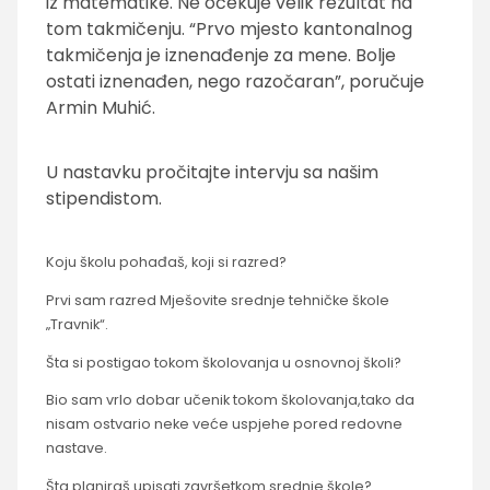
iz matematike. Ne očekuje velik rezultat na
tom takmičenju. “Prvo mjesto kantonalnog
takmičenja je iznenađenje za mene. Bolje
ostati iznenađen, nego razočaran”, poručuje
Armin Muhić.
U nastavku pročitajte intervju sa našim
stipendistom.
Koju školu pohađaš, koji si razred?
Prvi sam razred Mješovite srednje tehničke škole
„Travnik“.
Šta si postigao tokom školovanja u osnovnoj školi?
Bio sam vrlo dobar učenik tokom školovanja,tako da
nisam ostvario neke veće uspjehe pored redovne
nastave.
Šta planiraš upisati završetkom srednje škole?