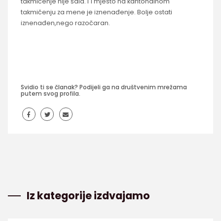
takmičenje nije šala. I 1 mjesto na kantonalnom
takmičenju za mene je iznenađenje. Bolje ostati
iznenađen,nego razočaran.
Svidio ti se članak? Podijeli ga na društvenim mrežama
putem svog profila.
Iz kategorije izdvajamo