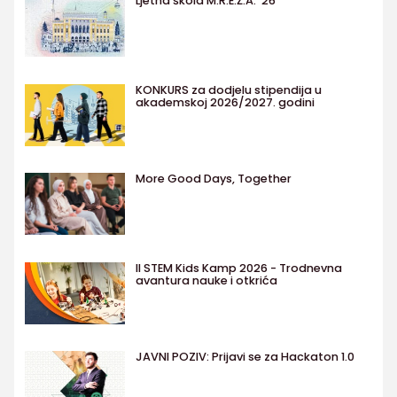
Ljetna škola M.R.E.Ž.A. '26
KONKURS za dodjelu stipendija u
akademskoj 2026/2027. godini
More Good Days, Together
II STEM Kids Kamp 2026 - Trodnevna
avantura nauke i otkrića
JAVNI POZIV: Prijavi se za Hackaton 1.0