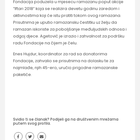
Fondacija poduzela u mjesecu ramazanu poput akcije
“Iftari 2018“ koja se realizira devetu godinu zaredom i
aktivnostima koji će istu pratiti tokom ovog ramazana.
Prisutnima je uputio ramazansku čestitku uz želju da
ramazan iskoriste za poboljšanje međuljudskih odnosa i
odgoj djece. Agetović je izrazio i zahvalnost za podršku
radu Fondacije na čijem je čelu.
Enes Hujdur, koordinator za rad sa donatorima
Fondacije, zahvalio se prisutnima na dolasku te za
najmlađe, njih 45-ero, uručio prigodne ramazanske
paketiće.
Svidio ti se članak? Podijeli ga na društvenim mrežama
putem svog profila.