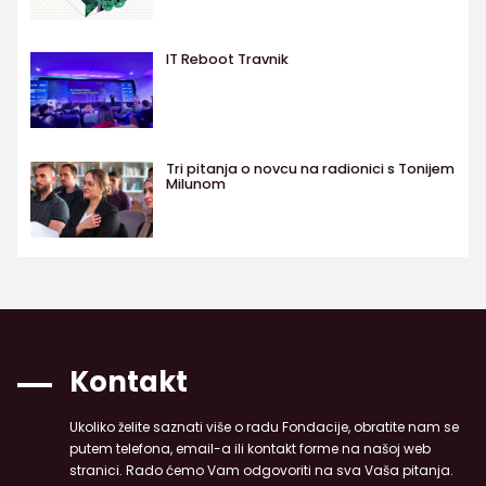
IT Reboot Travnik
Tri pitanja o novcu na radionici s Tonijem
Milunom
Kontakt
Ukoliko želite saznati više o radu Fondacije, obratite nam se
putem telefona, email-a ili kontakt forme na našoj web
stranici. Rado ćemo Vam odgovoriti na sva Vaša pitanja.