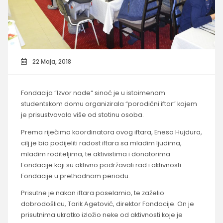
22 Maja, 2018
Fondacija “Izvor nade“ sinoć je u istoimenom
studentskom domu organizirala “porodični iftar“ kojem
je prisustvovalo više od stotinu osoba.
Prema riječima koordinatora ovog iftara, Enesa Hujdura,
cilj je bio podijeliti radost iftara sa mladim ljudima,
mladim roditeljima, te aktivistima i donatorima
Fondacije koji su aktivno podržavali rad i aktivnosti
Fondacije u prethodnom periodu.
Prisutne je nakon iftara poselamio, te zaželio
dobrodošlicu, Tarik Agetović, direktor Fondacije. On je
prisutnima ukratko izložio neke od aktivnosti koje je