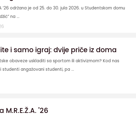
A ’26 održana je od 25. do 30. jula 2026. u Studentskom domu
džić” na ...
26
e i samo igraj: dvije priče iz doma
etske obaveze uskladiti sa sportom ili aktivizmom? Kod nas
i studenti angažovani studenti, pa ...
a M.R.E.Ž.A. '26