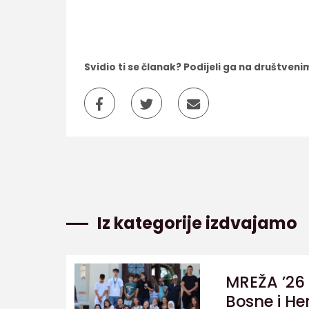
Svidio ti se članak? Podijeli ga na društve
Iz kategorije izdvajamo
MREŽA ’26 
Bosne i He