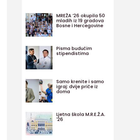
MREŽA ’26 okupila 50
mladih iz 19 gradova
Bosne i Hercegovine
Pisma budućim
stipendistima
Samo krenite i samo
igraj: dvije priče iz
doma
Ljetna škola M.R.E.Ž.A.
'26