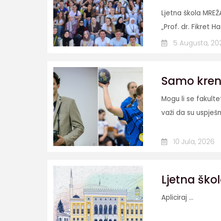
Ljetna škola MREŽ
„Prof. dr. Fikret Ha
5 Augusta, 20
Samo krenit
Mogu li se fakult
važi da su uspješn
10 Jula, 2026
Ljetna škol
Apliciraj ...