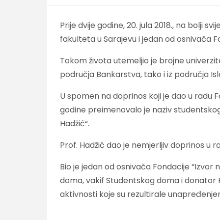
Prije dvije godine, 20. jula 2018., na bolji 
fakulteta u Sarajevu i jedan od osnivača F
Tokom života utemeljio je brojne univerzit
područja Bankarstva, tako i iz područja Is
U spomen na doprinos koji je dao u radu F
godine preimenovalo je naziv studentskog 
Hadžić“.
Prof. Hadžić dao je nemjerljiv doprinos u 
Bio je jedan od osnivača Fondacije “Izvor
doma, vakif Studentskog doma i donator Fon
aktivnosti koje su rezultirale unapređenj