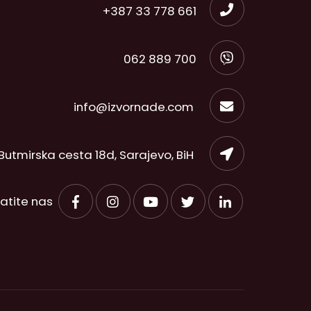
+387 33 778 661
062 889 700
info@izvornade.com
Butmirska cesta 18d, Sarajevo, BiH
ratite nas