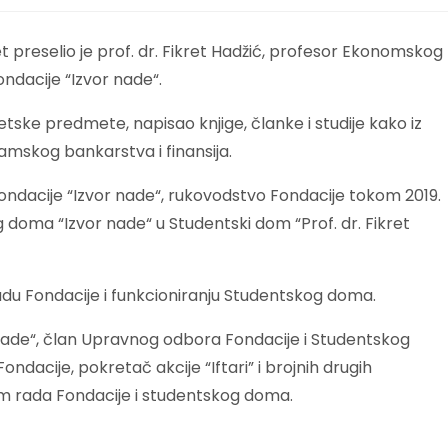
svijet preselio je prof. dr. Fikret Hadžić, profesor Ekonomskog
ondacije “Izvor nade“.
etske predmete, napisao knjige, članke i studije kako iz
lamskog bankarstva i finansija.
ondacije “Izvor nade“, rukovodstvo Fondacije tokom 2019.
doma “Izvor nade“ u Studentski dom “Prof. dr. Fikret
radu Fondacije i funkcioniranju Studentskog doma.
 nade“, član Upravnog odbora Fondacije i Studentskog
dacije, pokretač akcije “Iftari” i brojnih drugih
em rada Fondacije i studentskog doma.