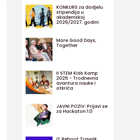
KONKURS za dodjelu
stipendija u
akademskoj
2026/2027. godini
More Good Days,
Together
II STEM Kids Kamp
2026 - Trodnevna
avantura nauke i
otkrića
JAVNI POZIV: Prijavi se
za Hackaton 1.0
IT Reboot Travnik