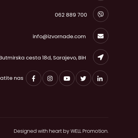
062 889 700
info@izvornade.com
Butmirska cesta 18d, Sarajevo, BiH
ratite nas
Designed with heart by
WELL Promotion
.