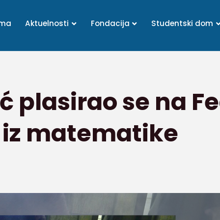
ama
Aktuelnosti
Fondacija
Studentski dom
 plasirao se na F
 iz matematike