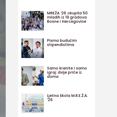
MREŽA ’26 okupila 50
mladih iz 19 gradova
Bosne i Hercegovine
Pisma budućim
stipendistima
Samo krenite i samo
igraj: dvije priče iz
doma
Ljetna škola M.R.E.Ž.A.
'26