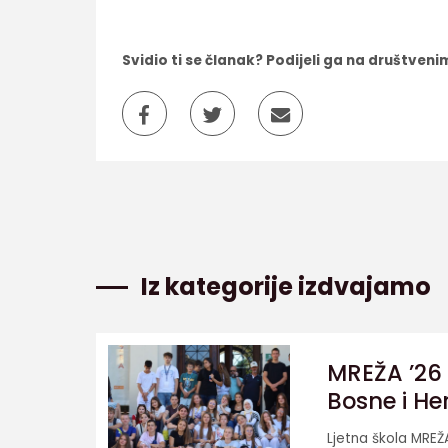
Svidio ti se članak? Podijeli ga na društve
Iz kategorije izdvajamo
MREŽA ’26 
Bosne i He
Ljetna škola MREŽ