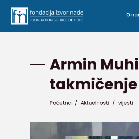
O n
Armin Muhić
takmičenje
Početna
/
Aktuelnosti
/
vijesti