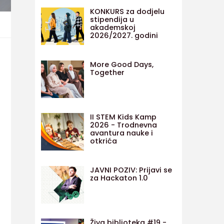
KONKURS za dodjelu
stipendija u
akademskoj
2026/2027. godini
More Good Days,
Together
II STEM Kids Kamp
2026 - Trodnevna
avantura nauke i
otkrića
JAVNI POZIV: Prijavi se
za Hackaton 1.0
Živa biblioteka #19 -