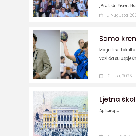
„Prof. dr. Fikret Ha
5 Augusta, 20
Samo krenit
Mogu li se fakult
važi da su uspješn
10 Jula, 2026
Ljetna škol
Apliciraj ...