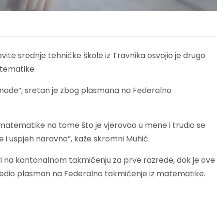
ite srednje tehničke škole iz Travnika osvojio je drugo
tematike.
vor nade”, sretan je zbog plasmana na Federalno
tematike na tome što je vjerovao u mene i trudio se
i uspjeh naravno”, kaže skromni Muhić.
vi na kantonalnom takmičenju za prve razrede, dok je ove
edio plasman na Federalno takmičenje iz matematike.