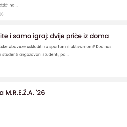
džić” na ...
26
e i samo igraj: dvije priče iz doma
etske obaveze uskladiti sa sportom ili aktivizmom? Kod nas
i studenti angažovani studenti, pa ...
a M.R.E.Ž.A. '26