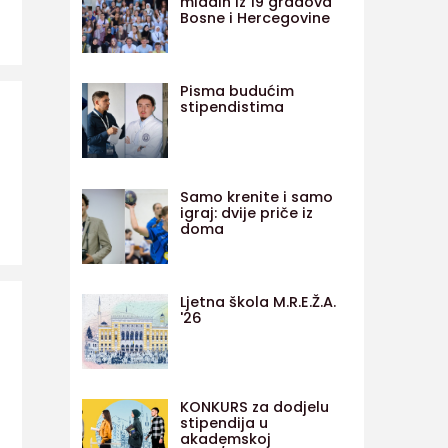
mladih iz 19 gradova
Bosne i Hercegovine
Pisma budućim
stipendistima
Samo krenite i samo
igraj: dvije priče iz
doma
Ljetna škola M.R.E.Ž.A.
'26
KONKURS za dodjelu
stipendija u
akademskoj