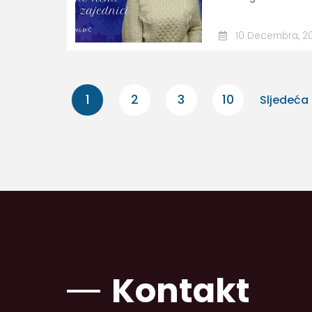
10 Decembra, 2
1
2
3
10
Sljedeća 
Kontakt