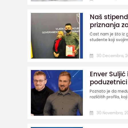
Naš stipen
priznanja z
Čast nam je što iz 
studente koji svoji
30 Decembra, 2
Enver Suljić
poduzetnici
Poznato je da među 
različitih profila, ko
30 Novembra, 2