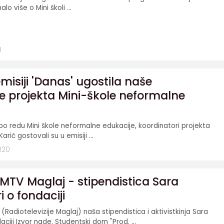
lo više o Mini školi ...
1
emisiji 'Danas' ugostila naše
e projekta Mini-škole neformalne
o redu Mini škole neformalne edukacije, koordinatori projekta
Karić gostovali su u emisiji ...
020
 MTV Maglaj - stipendistica Sara
 o fondaciji
(Radiotelevizije Maglaj) naša stipendistica i aktivistkinja Sara
ciji Izvor nade. Studentski dom "Prod. ...