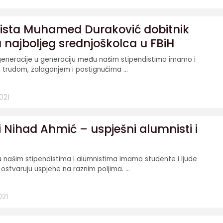
dista Muhamed Duraković dobitnik
a najboljeg srednjoškolca u FBiH
generacije u generaciju među našim stipendistima imamo i
m trudom, zalaganjem i postignućima ...
021
 i Nihad Ahmić – uspješni alumnisti i
našim stipendistima i alumnistima imamo studente i ljude
ji ostvaruju uspjehe na raznim poljima. ...
021