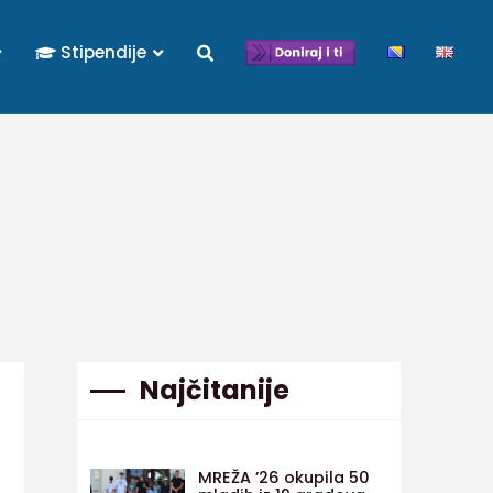
Stipendije
Najčitanije
MREŽA ’26 okupila 50