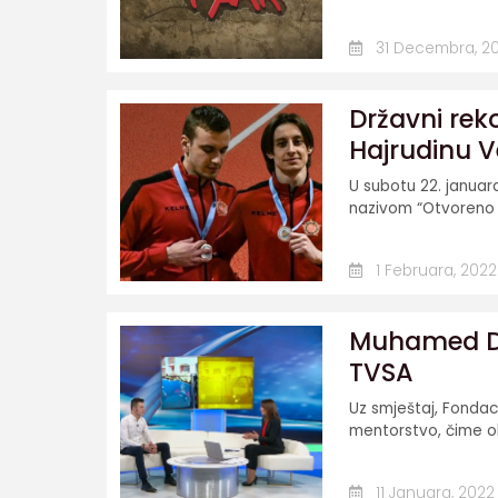
31 Decembra, 2
Državni rek
Hajrudinu V
U subotu 22. janua
nazivom “Otvoreno p
1 Februara, 2022
Muhamed Du
TVSA
Uz smještaj, Fondac
mentorstvo, čime obo
11 Januara, 2022