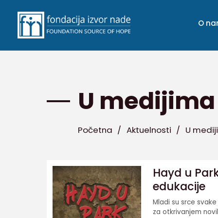
O n
U medijima
Početna
/
Aktuelnosti
/
U medij
Hayd u Park
edukacije
Mladi su srce svake 
za otkrivanjem novih