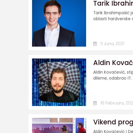
Tarik Ibrahi
Tarik Ibrahimpašić 
oblasti hardverske 
11 Juna, 2021
Aldin Kovač
Aldin Kovačević, sti
dileme, odabrao IT. T
16 Februara, 202
Vikend prog
Aldin Kovačević i De