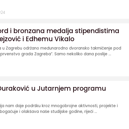
024
ord i bronzana medalja stipendistima
ejzović i Edhemu Vikalo
ra u Zagrebu održano međunarodno dvoransko takmičenje pod
rvenstvo grada Zagreba”. Samo nekoliko dana poslije ...
raković u Jutarnjem programu
ija nam daje podršku kroz mnogobrojne aktivnosti, projekte i
gaćuje i olakšava naše studijske godine, riječi ...