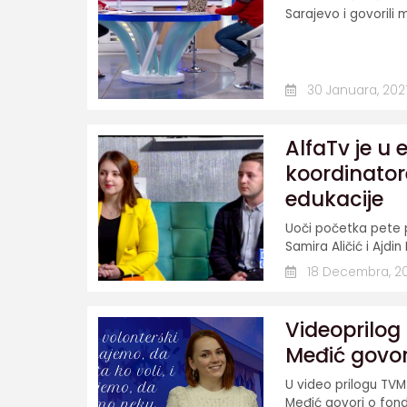
Sarajevo i govorili ma
30 Januara, 202
AlfaTv je u 
koordinator
edukacije
Uoči početka pete p
Samira Aličić i Ajdin 
18 Decembra, 2
Videoprilog
Međić govori
U video prilogu TVM 
Međić govori o fonda