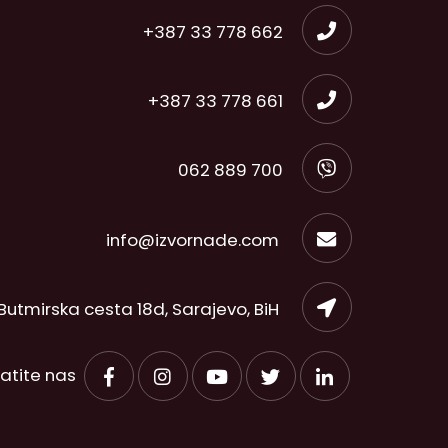
+387 33 778 662
+387 33 778 661
062 889 700
info@izvornade.com
Butmirska cesta 18d, Sarajevo, BiH
ratite nas