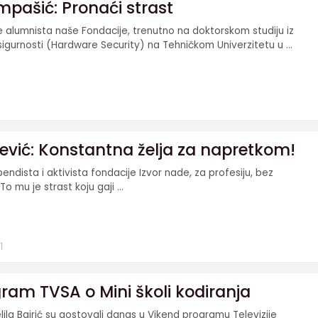
mpašić: Pronaći strast
je alumnista naše Fondacije, trenutno na doktorskom studiju iz
sigurnosti (Hardware Security) na Tehničkom Univerzitetu u ...
ević: Konstantna želja za napretkom!
pendista i aktivista fondacije Izvor nade, za profesiju, bez
o mu je strast koju gaji ...
1
ram TVSA o Mini školi kodiranja
lila Bajrić su gostovali danas u Vikend programu Televizije